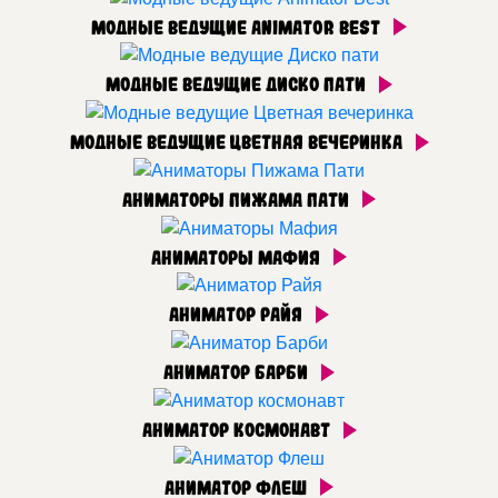
Модные ведущие Animator Best
Модные ведущие Диско пати
Модные ведущие Цветная вечеринка
Аниматоры Пижама Пати
Аниматоры Мафия
Аниматор Райя
Аниматор Барби
Аниматор космонавт
Аниматор Флеш