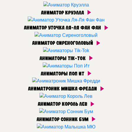
Аниматор Круэлла
Аниматор Уточка Ля-Ля Фан Фан
Аниматор Сиреноголовый
Аниматоры Tik-Tok
Аниматоры Поп Ит
Аниматроник Мишка Фредди
Аниматор Король Лев
Аниматор Сонник Бум