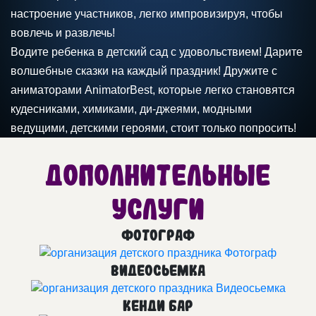
настроение участников, легко импровизируя, чтобы
вовлечь и развлечь!
Водите ребенка в детский сад с удовольствием! Дарите
волшебные сказки на каждый праздник! Дружите с
аниматорами AnimatorBest, которые легко становятся
кудесниками, химиками, ди-джеями, модными
ведущими, детскими героями, стоит только попросить!
Дополнительные
услуги
Фотограф
Видеосьемка
Кенди бар