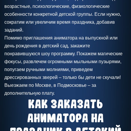
возрастные, психологические, физиологические
особенности конкретной детской группы. Если нужно,
сократим или увеличим время праздника, добавив
заданий.
Помимо приглашения аниматора на выпускной или
день рождения в детский сад, закажите
понравившуюся шоу программу. Покажем магические
фокусы, развлечем огромными мыльными пузырями,
попугаем ручными молниями, приведем
дрессированных зверей – только бы дети не скучали!
Выезжаем по Москве, в Подмосковье – за
дополнительную плату.
Как заказать
аниматора на