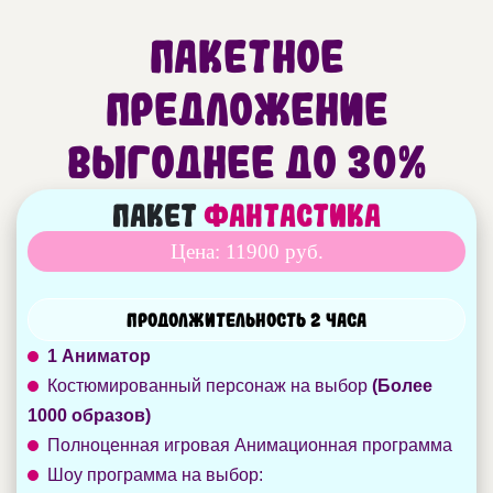
Пакетное
предложение
Выгоднее до 30%
Пакет
Фантастика
Цена: 11900 руб.
Продолжительность 2 часа
1 Аниматор
Костюмированный персонаж на выбор
(Более
1000 образов)
Полноценная игровая Анимационная программа
Шоу программа на выбор: