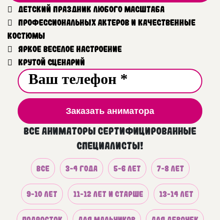
Детский праздник любого масштаба
Профессиональных актеров и качественные
костюмы
Яркое веселое настроение
Крутой сценарий
Заказать аниматора
Все аниматоры сертифицированные
специалисты!
ВСЕ
3-4 ГОДА
5-6 ЛЕТ
7-8 ЛЕТ
9-10 ЛЕТ
11-12 ЛЕТ И СТАРШЕ
13-14 ЛЕТ
ПОДРОСТОК
ДЛЯ МАЛЬЧИКОВ
ДЛЯ ДЕВОЧЕК