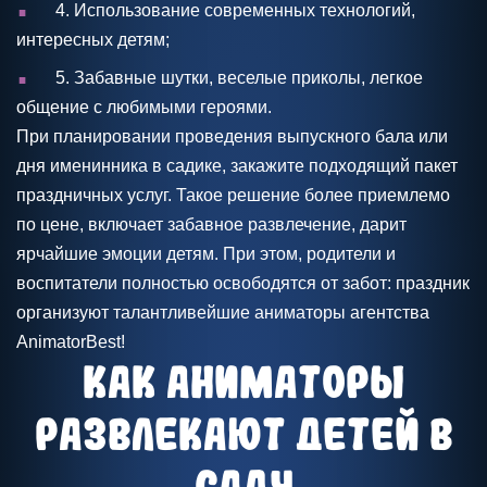
.
4. Использование современных технологий,
интересных детям;
.
5. Забавные шутки, веселые приколы, легкое
общение с любимыми героями.
При планировании проведения выпускного бала или
дня именинника в садике, закажите подходящий пакет
праздничных услуг. Такое решение более приемлемо
по цене, включает забавное развлечение, дарит
ярчайшие эмоции детям. При этом, родители и
воспитатели полностью освободятся от забот: праздник
организуют талантливейшие аниматоры агентства
AnimatorBest!
Как аниматоры
развлекают детей в