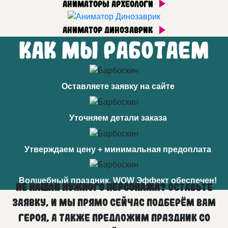
Аниматоры Археологи
Аниматор Динозаврик
Как мы работаем
Оставляете заявку на сайте
Уточняем детали заказа
Утверждаем цену + минимальная предоплата
Волшебный праздник, WOW Эффект обеспечен!
Не нашли нужного персонажа?
Оставьте
заявку, и мы прямо сейчас подберём вам
героя, а также предложим праздник со