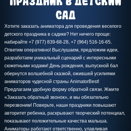
праздник в детский
сад
Хотите заказать аниматора для проведения веселого
детского праздника в садике? Нет ничего проще:
набирайте +7 (977) 839-68-28, +7 (964) 516-16-65.
Ответим оперативно! Выслушаем, предложим идеи,
разработаем уникальный сценарий с интересными
сюжетными ходами! День рождения, выпускной бал
обернутся волшебной сказкой, ожившей усилиями
аниматоров чудесной страны AnimatorBest!
Предлагаем удобную форму обратной связи. Жмите
«Заказать обратный звонок», и мы обязательно
перезвоним! Поверьте, наши праздники повышают
авторитет ребенка, раскрывают творческий потенциал,
показывают положительные качества малыша.
Аниматоры работают ответственно, улавливая