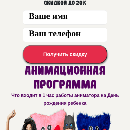
скидкой до 20%
Получить скидку
Анимационная
программа
Что входит в 1 час работы аниматора на День
рождения ребенка