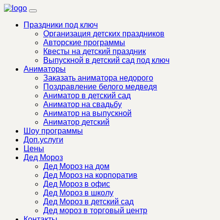
Праздники под ключ
Организация детских праздников
Авторские программы
Квесты на детский праздник
Выпускной в детский сад под ключ
Аниматоры
Заказать аниматора недорого
Поздравление белого медведя
Аниматор в детский сад
Аниматор на свадьбу
Аниматор на выпускной
Аниматор детский
Шоу программы
Доп.услуги
Цены
Дед Мороз
Дед Мороз на дом
Дед Мороз на корпоратив
Дед Мороз в офис
Дед Мороз в школу
Дед Мороз в детский сад
Дед мороз в торговый центр
Контакты