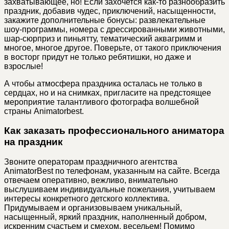
захватывающее, но! Если захочется как-то разнообразить
праздник, добавив чудес, приключений, насыщенности,
закажите дополнительные бонусы: развлекательные
шоу-программы, номера с дрессированными животными,
шар-сюрприз и пиньятту, тематический аквагримм и
многое, многое другое. Поверьте, от такого приключения
в восторг придут не только ребятишки, но даже и
взрослые!
А чтобы атмосфера праздника осталась не только в
сердцах, но и на снимках, пригласите на предстоящее
мероприятие талантливого фотографа волшебной
страны Animatorbest.
Как заказать профессионального аниматора
на праздник
Звоните операторам праздничного агентства
AnimatorBest по телефонам, указанным на сайте. Всегда
отвечаем оперативно, вежливо, внимательно
выслушиваем индивидуальные пожелания, учитываем
интересы конкретного детского коллектива.
Придумываем и организовываем уникальный,
насыщенный, яркий праздник, наполненный добром,
искренним счастьем и смехом, весельем! Помимо