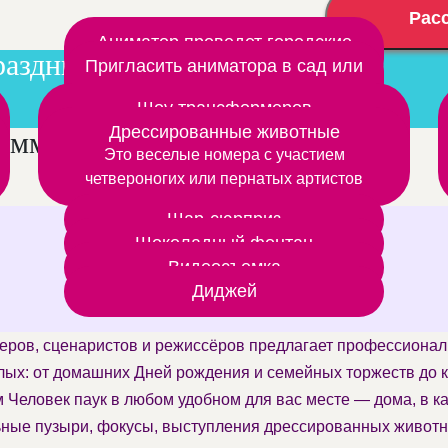
Рас
Аниматор проведет городские
раздники
мероприятия
Пригласить аниматора в сад или
школу
Шоу трансформеров
Шоу роботов трансформеров постреляем из
Дрессированные животные
аммы на день рождения
Это веселые номера с участием
дымовой светящейся пушки
четвероногих или пернатых артистов
Шар-сюрприз
Шоколадный фонтан
Видеосъемка
Диджей
теров, сценаристов и режиссёров предлагает профессионал
лых: от домашних Дней рождения и семейных торжеств до 
 Человек паук в любом удобном для вас месте — дома, в к
ные пузыри, фокусы, выступления дрессированных животн