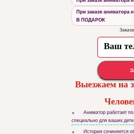
При заказе аниматора
При заказе аниматора
В ПОДАРОК
Заказа
З
Выезжаем на 
Челове
.
Аниматор работает по
специально для ваших дете
.
История сочиняется об