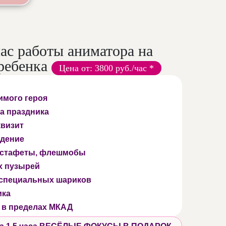
час работы аниматора на
ребенка
Цена от: 3800 руб./час *
имого героя
а праздника
квизит
дение
 эстафеты, флешмобы
х пузырей
 специальных шариков
ика
 в пределах МКАД