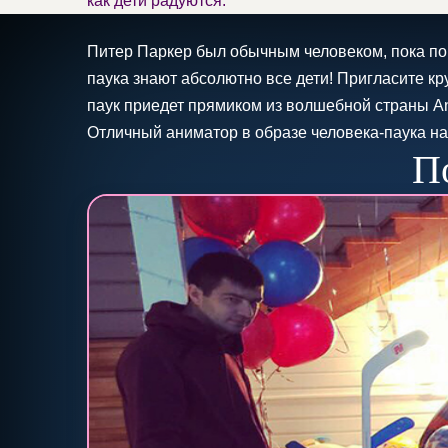
как дети радуются.
Питер Паркер был обычным человеком, пока по 
паука знают абсолютно все дети! Пригласите к
паук приедет прямиком из волшебной страны An
Отличный аниматор в образе человека-паука на
П