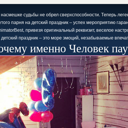
насмешке судьбы не обрел сверхспособности. Теперь леге
рутого парня на детский праздник – успех мероприятию гар
imatorBest, привезя оригинальный реквизит, веселое наст
 детский праздник – это море эмоций, незабываемые впечат
очему именно Человек пау