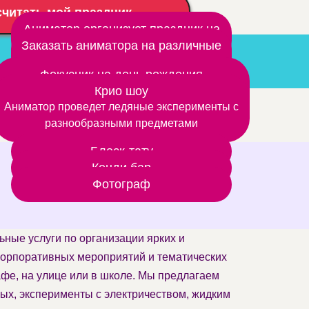
считать мой праздник
Аниматор организует праздник на
природе
Заказать аниматора на различные
мероприятия
Фокусник на день рождения
Шоу фокусов любят даже взрослые, а дети –
Крио шоу
Аниматор проведет ледяные эксперименты с
тем более
разнообразными предметами
Блеск-тату
Кенди бар
Фотограф
ьные услуги по организации ярких и
корпоративных мероприятий и тематических
афе, на улице или в школе. Мы предлагаем
ых, эксперименты с электричеством, жидким