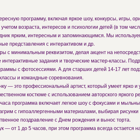
ересную программу, включая яркое шоу, конкурсы, игры, о
учетом возраста, интересов и психологии детей (в том чис
аздник ярким, интересным и запоминающимся. Мы использ
ные представления с интерактивом и др.
ры с минимальным реквизитом, делая акцент на непосред
е интерактивные задания и творческие мастер-классы. Под
раммы с фотосессиями. А для старших детей 14-17 лет под
р-классы и командные соревнования.
ку — это профессиональный артист, который умеет ярко и
чественном костюме с использованием авторского яркого ре
 часа программа включает легкое шоу с фокусами и мыльным
вагрим с гипоаллергенными материалами, выбирая рисунки
венное поздравление с Днем рождения и вынос торта.
 — от 1 до 5 часов, при этом программа всегда остается н