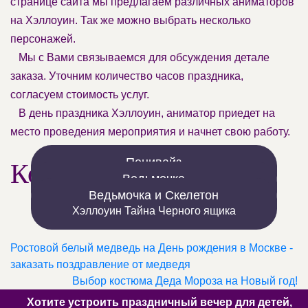
странице сайта мы предлагаем различных аниматоров
на Хэллоуин. Так же можно выбрать несколько
персонажей.
Мы с Вами связываемся для обсуждения детале
заказа. Уточним количество часов праздника,
согласуем стоимость услуг.
В день праздника Хэллоуин, аниматор приедет на
место проведения мероприятия и начнет свою работу.
Пенивайз
Костюмы для шоу
Хэллоуин Максимум страха
Ведьмочка
Хэллоуин Сундучок Ведьмочки
Ведьмочка и Скелетон
Хэллоуин Тайна Черного ящика
Ростовой белый медведь на День рождения в Москве -
заказать поздравление от медведя
Выбор костюма Деда Мороза на Новый год!
Хотите устроить праздничный вечер для детей,