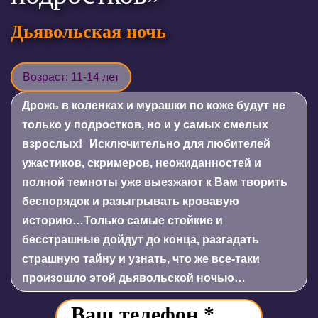
Дьявольская ночь
Возраст: 11-14 лет
Дрожь в коленках и мурашки по коже будут не
только у подростков, но и у самых смелых
взрослых! Исключительно для любителей
ужастиков, скримеров, неожиданностей и
полной темноты уже выезжают к Вам творить
беспорядок и разыгрывать кровавую
историю…Только самые стойкие и
бесстрашные дойдут до конца, разгадать
страшную тайну и узнать, что же все-таки
произошло этой дьявольской ночью…