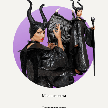
Малифисента
Воландеморт