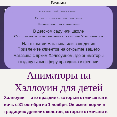
Ведьмы
Где проводим праздник
Домашний праздник
Сделаем ваш домашний Хэллоуин незабываемым
Городские мероприятия
Хэллоуин
с нашими аниматорами, которые привнесут
Организуеме Хэллоуин на городских
Хэллоуин на природе
мероприятиях, и наши аниматоры сделают его
Проведем страшно волшебный Хэллоуин на
веселье и мистику в каждую комнату!
В детском саду или школе
В кафе, детском центре
Подарите своим детям яркий Хэллоуин в кафе или
свежем воздухе, где наши аниматоры создадут
ярким и захватывающим для всех участников!
Организуем и проведем праздник Хэллоуин в
атмосферу таинства и веселья среди деревьев!
детском саду или школе, где аниматоры займут
детском центре с выступлениями аниматоров,
На открытии магазина или заведения
которые увлекут всех в мир сказок и приключений!
Привлеките клиентов на открытие вашего
малышей захватывающими играми и
магазина с ярким Хэллоуином, где аниматоры
волшебством!
создадут атмосферу праздника и феерии!
Аниматоры на
Хэллоуин для детей
Хэллоуин — это праздник, который отмечается в
ночь с 31 октября на 1 ноября. Он имеет корни в
традициях древних кельтов, которые отмечали в