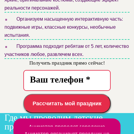
реальности персонажей.
.
Организуем насыщенную интерактивную часть:
подвижные игры, классные конкурсы, необычные
испытания.
.
Программа подходит ребятам от 5 лет, количество
участников любое, развлечем всех.
Получить праздник прямо сейчас!
Рассчитать мой праздник
Где мы проводим детские
праздники
Заказать аниматора на дом
Аниматор проведет городские
мероприятия