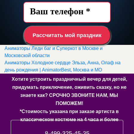
Рассчитать мой праздник
Аниматоры Леди баг и Суперкот в Москве и
Московской области
Аниматоры Холодное сердце Эльза, Анна, Олаф на
день рождения | AnimatorBest, Москва и МО
Хотите устроить праздничный вечер для детей,
придумать приключение, оживить сказку, но не
знаете как? СРОЧНО ЗВОНИТЕ НАМ, МЫ
ПОМОЖЕМ!
*Стоимость указана при заказе артиста в
классическом костюме на 4 часа и более
8-499-325-45-35