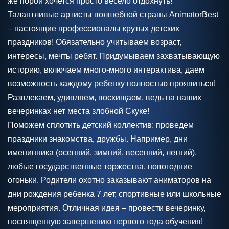
же порой хочется просто весело отдохнуть!
Талантливые артисты волшебной страны AnimatorBest
– настоящие профессионалы крутых детских
праздников! Обязательно учитываем возраст,
интересы, мечты ребят. Придумываем захватывающую
историю, включаем много-много интерактива, даем
возможность каждому ребенку полностью проявиться!
Развлекаем, удивляем, восхищаем, ведь на наших
вечеринках нет места злобной Скуке!
Поможем сплотить детский коллектив: проведем
праздники знакомства, дружбы. Например, дни
именинника (осенний, зимний, весенний, летний),
любые государственные торжества, новогодние
огоньки. Родители охотно заказывают аниматоров на
дни рождения ребенка 7 лет, спортивные или школьные
мероприятия. Отличная идея – провести вечеринку,
посвященную завершению первого года обучения!