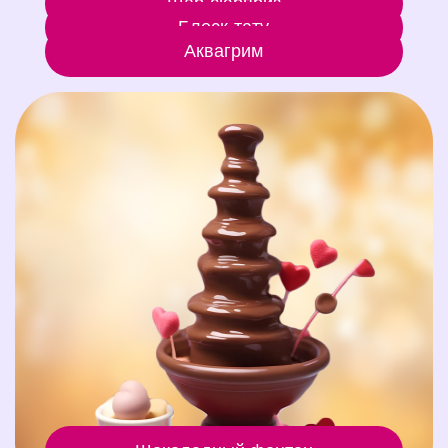
Шар-сюрприз
Блеск-тату
Аквагрим