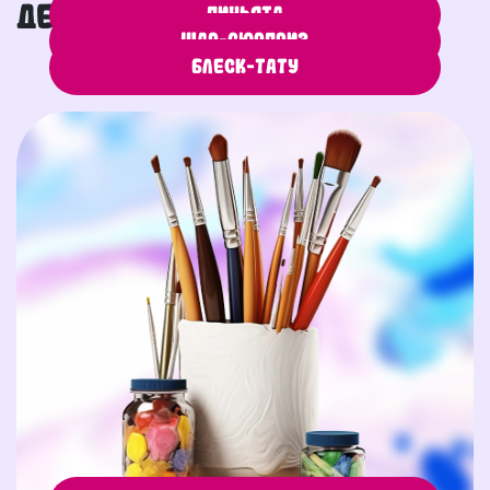
детей 5-6 лет
Пиньята
Шар-сюрприз
Блеск-тату