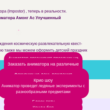
а (Impostor) , теперь в реальности.
матора Амонг Ас Улучшенный
ждения космическую развлекательную квест-
ию также мы можем оформить детский праздник
Аниматор организует праздник на
природе
Заказать аниматора на различные
мероприятия
Фокусник на день рождения
Шоу фокусов любят даже взрослые, а дети –
Крио шоу
Аниматор проведет ледяные эксперименты с
тем более
разнообразными предметами
Блеск-тату
Кенди бар