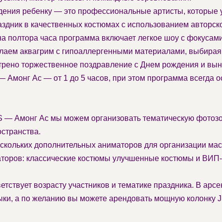
ения ребенку — это профессиональные артисты, которые у
дник в качественных костюмах с использованием авторског
 полтора часа программа включает легкое шоу с фокусами
елаем аквагрим с гипоаллергенными материалами, выбирая 
рено торжественное поздравление с Днем рождения и выно
монг Ас — от 1 до 5 часов, при этом программа всегда о
 — Амонг Ас мы можем организовать тематическую фотозону
странства.
кольких дополнительных аниматоров для организации ма
аторов: классические костюмы улучшенные костюмы и ВИП
етствует возрасту участников и тематике праздника. В арс
ыки, а по желанию вы можете арендовать мощную колонку 