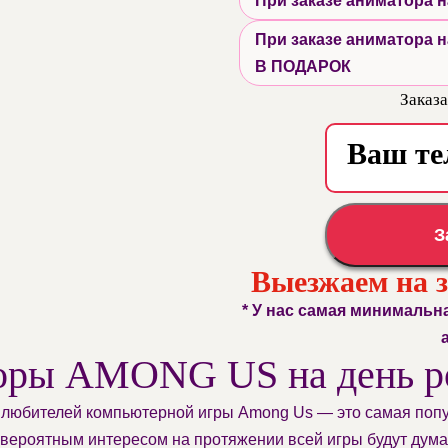
При заказе аниматора
При заказе аниматора
В ПОДАРОК
Заказа
З
Выезжаем на 
* У нас самая минимальн
оры AMONG US на день р
любителей компьютерной игры Among Us — это самая попул
евероятным интересом на протяжении всей игры будут думать 