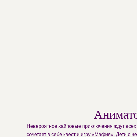
Анимат
Невероятное хайповые приключения ждут всех 
сочетает в себе квест и игру «Мафия». Дети с н