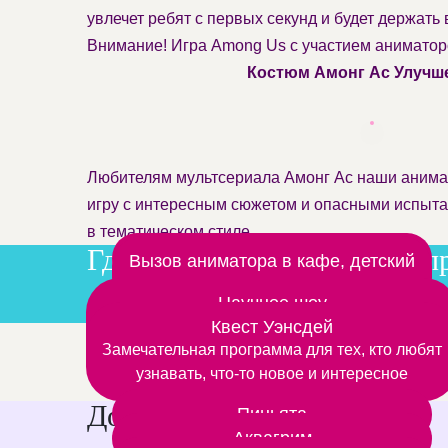
увлечет ребят с первых секунд и будет держать
Внимание! Игра Among Us с участием аниматоров
Костюм Амонг Ас Улуч
Любителям мультсериала Амонг Ас наши анимат
игру с интересным сюжетом и опасными испыта
в тематическом стиле.
Где мы проводим детские п
Заказать аниматора на дом
Вызов аниматора в кафе, детский
центр
Научное шоу
Вместе с аниматором открываем мир химии
Квест Уэнсдей
Дополнительные шоу прогр
Замечательная программа для тех, кто любят
и физики
узнавать, что-то новое и интересное
Дополнительные услуги
Пиньята
Аквагрим