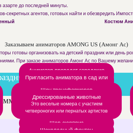
 в азарте до последней минуты.
-секретных агентов, готовых найти и обезвредить Импостор
шенный
Костюм Ани
Заказываем аниматоров AMONG US (Амонг Ас)
оры готовы организовать на детский праздник или день ро
ниями. При заказе аниматоров Амонг Ас по Вашему желан
Аниматор проведет городские
раздники
мероприятия
Пригласить аниматора в сад или
школу
Шоу трансформеров
Шоу роботов трансформеров постреляем из
Дрессированные животные
аммы на день рождения
Это веселые номера с участием
дымовой светящейся пушки
четвероногих или пернатых артистов
Шар-сюрприз
Шоколадный фонтан