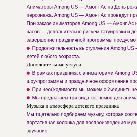
Аниматоры Among US — Амонг Ас на День рожд
персонажа. Among US — Амонг Ас проведут праз
При заказе аниматоров Among US — Амонг Ас на
часов — дополнительно рисуем татуировки и д
завершение праздничной программы предусмот
Продолжительность выступления Among US — А
детей любого возраста.
Дополнительные услуги
В рамках праздника с аниматорами Among US
шоу-программы и праздничное оформление про
При необходимости мы можем объединить нес
Мы предлагаем три вида костюмов для аним
Музыка и атмосфера детского праздника
Мы тщательно подбираем музыку, которая соотв
портативная колонка для воспроизведения муз
звучание.