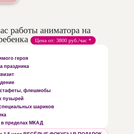
час работы аниматора на
ребенка
Цена от: 3800 руб./час *
имого героя
а праздника
квизит
дение
 эстафеты, флешмобы
х пузырей
 специальных шариков
ика
 в пределах МКАД