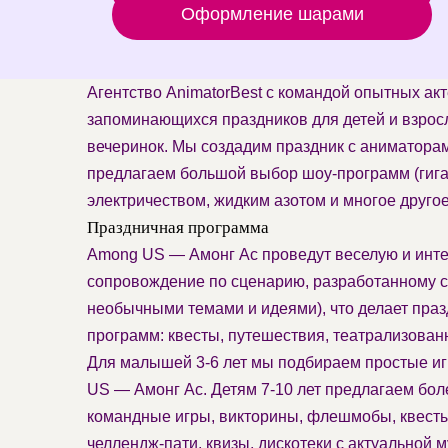
Оформление шарами
Агентство AnimatorBest с командой опытных ак
запоминающихся праздников для детей и взрос
вечеринок. Мы создадим праздник с аниматорам
предлагаем большой выбор шоу-программ (гига
электричеством, жидким азотом и многое другое
Праздничная программа
Among US — Амонг Ас проведут веселую и инте
сопровождение по сценарию, разработанному с 
необычными темами и идеями), что делает пр
программ: квесты, путешествия, театрализован
Для малышей 3-6 лет мы подбираем простые и
US — Амонг Ас. Детям 7-10 лет предлагаем бол
командные игры, викторины, флешмобы, квесты 
челлендж-пати, квизы, дискотеки с актуальной