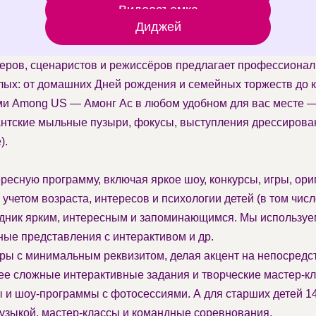
Видеосъемка
Диджей
теров, сценаристов и режиссёров предлагает профессионал
лых: от домашних Дней рождения и семейных торжеств до 
и Among US — Амонг Ас в любом удобном для вас месте — 
нтские мыльные пузыри, фокусы, выступления дрессирова
).
ресную программу, включая яркое шоу, конкурсы, игры, ор
учетом возраста, интересов и психологии детей (в том чис
аздник ярким, интересным и запоминающимся. Мы использ
ные представления с интерактивом и др.
гры с минимальным реквизитом, делая акцент на непосред
ее сложные интерактивные задания и творческие мастер-к
и шоу-программы с фотосессиями. А для старших детей 14-
 музыкой, мастер-классы и командные соревнования.