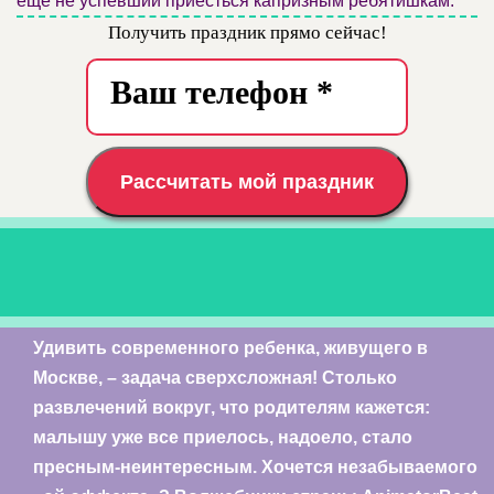
еще не успевший приесться капризным ребятишкам.
Получить праздник прямо сейчас!
Рассчитать мой праздник
Удивить современного ребенка, живущего в
Москве, – задача сверхсложная! Столько
развлечений вокруг, что родителям кажется:
малышу уже все приелось, надоело, стало
пресным-неинтересным. Хочется незабываемого