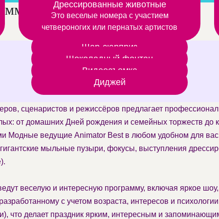
Шоу роботов трансформеров постреляем из
Дрессированные животные
аммы на день рождения
Это веселые номера с участием
дымовой светящейся пушки
четвероногих или пернатых артистов
Шар-сюрприз
Шоколадный фонтан
Видеосъемка
Диджей
теров, сценаристов и режиссёров предлагает профессионал
лых: от домашних Дней рождения и семейных торжеств до 
и Модные ведущие Animator Best в любом удобном для вас 
гигантские мыльные пузыри, фокусы, выступления дрессир
).
едут веселую и интересную программу, включая яркое шоу,
азработанному с учетом возраста, интересов и психологии
и), что делает праздник ярким, интересным и запоминающ