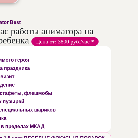
tor Best
час работы аниматора на
ребенка
Цена от: 3800 руб./час *
имого героя
а праздника
квизит
дение
 эстафеты, флешмобы
х пузырей
 специальных шариков
ика
 в пределах МКАД