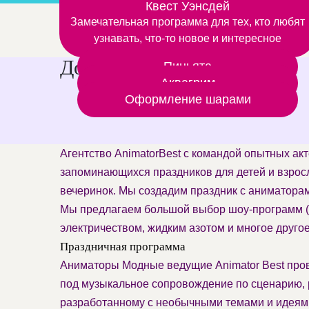
Вместе с аниматором открываем мир химии
Квест Уэнсдей
Дополнительные шоу прогр
Замечательная программа для тех, кто любят
и физики
узнавать, что-то новое и интересное
Дополнительные услуги
Пиньята
Аквагрим
Оформление шарами
Агентство AnimatorBest с командой опытных ак
запоминающихся праздников для детей и взрос
вечеринок. Мы создадим праздник с аниматорам
Мы предлагаем большой выбор шоу-программ (
электричеством, жидким азотом и многое другое
Праздничная программа
Аниматоры Модные ведущие Animator Best пров
под музыкальное сопровождение по сценарию, р
разработанному с необычными темами и идеям