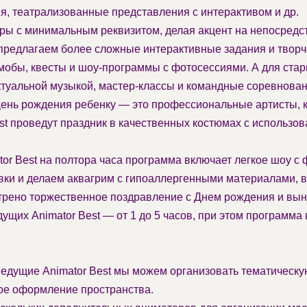
я, театрализованные представления с интерактивом и др.
ры с минимальным реквизитом, делая акцент на непосред
 предлагаем более сложные интерактивные задания и творч
обы, квесты и шоу-программы с фотосессиями. А для старш
актуальной музыкой, мастер-классы и командные соревнован
ень рождения ребенку — это профессиональные артисты, 
t проведут праздник в качественных костюмах с использова
r Best на полтора часа программа включает легкое шоу с 
вки и делаем аквагрим с гипоаллергенными материалами, 
рено торжественное поздравление с Днем рождения и выно
их Animator Best — от 1 до 5 часов, при этом программа 
дущие Animator Best мы можем организовать тематическую
ое оформление пространства.