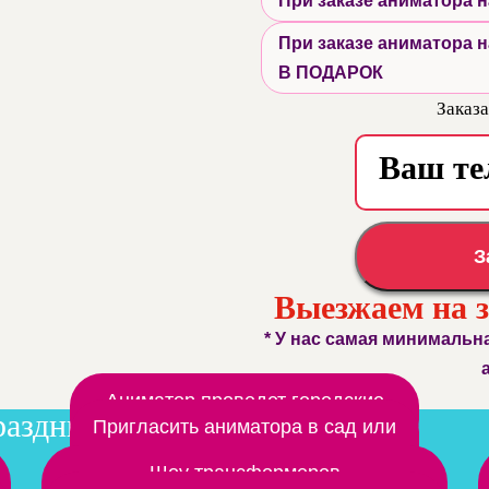
При заказе аниматора
При заказе аниматора
В ПОДАРОК
Заказа
З
Выезжаем на 
* У нас самая минимальн
Аниматор проведет городские
раздники
мероприятия
Пригласить аниматора в сад или
школу
Шоу трансформеров