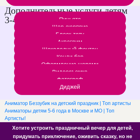
Дополнительные услуги детям
3-4 лет
Пиньята
Шар-сюрприз
Блеск-тату
Аквагрим
Шоколадный фонтан
Кенди бар
Оформление шарами
Видеосъемка
Фотограф
Диджей
Аниматор Беззубик на детский праздник | Топ артисты
Аниматоры детям 5-6 года в Москве и МО | Топ
Артисты!
Хотите устроить праздничный вечер для детей,
придумать приключение, оживить сказку, но не