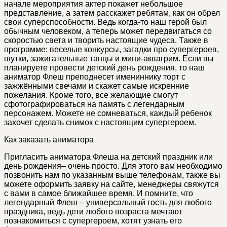
начале мероприятия актер покажет небольшое
представление, а затем расскажет ребятам, как он обрел
свои суперспособности. Ведь когда-то наш герой был
обычным человеком, а теперь может передвигаться со
скоростью света и творить настоящие чудеса. Также в
программе: веселые конкурсы, загадки про супергероев,
шутки, зажигательные танцы и мини-аквагрим. Если вы
планируете провести детский день рождения, то наш
аниматор Флеш преподнесет имениннику торт с
зажжёнными свечами и скажет самые искренние
пожелания. Кроме того, все желающие смогут
сфотографироваться на память с легендарным
персонажем. Можете не сомневаться, каждый ребенок
захочет сделать снимок с настоящим супергероем.
Как заказать аниматора
Пригласить аниматора Флеша на детский праздник или
день рождения– очень просто. Для этого вам необходимо
позвонить нам по указанным выше телефонам, также вы
можете оформить заявку на сайте, менеджеры свяжутся
с вами в самое ближайшее время. И помните, что
легендарный Флеш – универсальный гость для любого
праздника, ведь дети любого возраста мечтают
познакомиться с супергероем, хотят узнать его