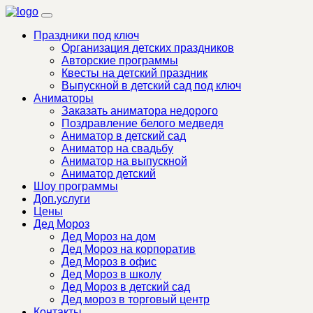
Праздники под ключ
Организация детских праздников
Авторские программы
Квесты на детский праздник
Выпускной в детский сад под ключ
Аниматоры
Заказать аниматора недорого
Поздравление белого медведя
Аниматор в детский сад
Аниматор на свадьбу
Аниматор на выпускной
Аниматор детский
Шоу программы
Доп.услуги
Цены
Дед Мороз
Дед Мороз на дом
Дед Мороз на корпоратив
Дед Мороз в офис
Дед Мороз в школу
Дед Мороз в детский сад
Дед мороз в торговый центр
Контакты