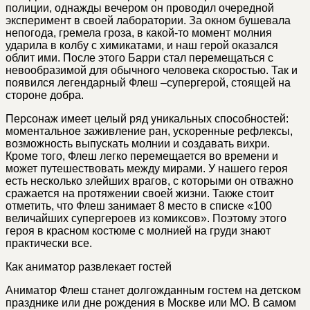
полиции, однажды вечером он проводил очередной
эксперимент в своей лаборатории. За окном бушевала
непогода, гремела гроза, в какой-то момент молния
ударила в колбу с химикатами, и наш герой оказался
облит ими. После этого Барри стал перемещаться с
невообразимой для обычного человека скоростью. Так и
появился легендарный Флеш –супергерой, стоящей на
стороне добра.
Персонаж имеет целый ряд уникальных способностей:
моментальное заживление ран, ускоренные рефлексы,
возможность выпускать молнии и создавать вихри.
Кроме того, Флеш легко перемещается во времени и
может путешествовать между мирами. У нашего героя
есть несколько злейших врагов, с которыми он отважно
сражается на протяжении своей жизни. Также стоит
отметить, что Флеш занимает 8 место в списке «100
величайших супергероев из комиксов». Поэтому этого
героя в красном костюме с молнией на груди знают
практически все.
Как аниматор развлекает гостей
Аниматор Флеш станет долгожданным гостем на детском
празднике или дне рождения в Москве или МО. В самом