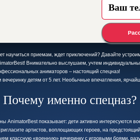
Рас
чет научиться приемам, ждет приключений? Давайте устрои
matorBest! Внимательно выслушаем, учтем индивидуальны
офессиональных аниматоров – настоящий спецназ!
вечеринку детям от 5 лет. Необычные впечатления, ярчайш
Почему именно спецназ?
ы AnimatorBest показывает: дети активно интересуются в
ригласите артистов, воплощающих героев, на предстоящий
уем классную «военную» вечеринку с игровыми боями, ра