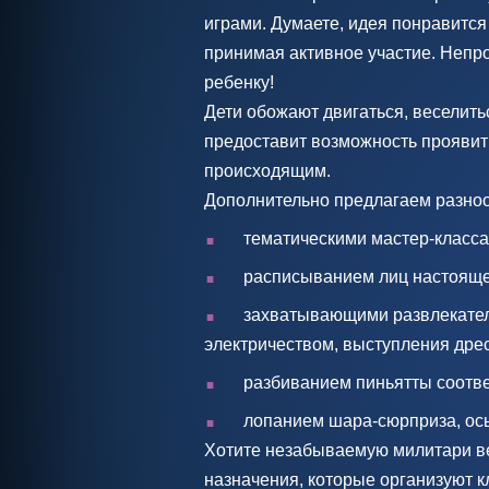
играми. Думаете, идея понравитс
принимая активное участие. Непр
ребенку!
Дети обожают двигаться, веселить
предоставит возможность проявить
происходящим.
Дополнительно предлагаем разно
.
тематическими мастер-класса
.
расписыванием лиц настояще
.
захватывающими развлекател
электричеством, выступления дре
.
разбиванием пиньятты соотве
.
лопанием шара-сюрприза, ос
Хотите незабываемую милитари в
назначения, которые организуют 