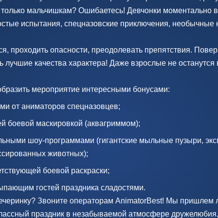
я только мальчишкам? Ошибаетесь! Девчонки моментально в
остые испытания, спецназовские приключения, необычные 
ся, проходить опасности, преодолевать препятствия. Поверь
 лучшие качества характера! Даже взрослые не останутся 
образить мероприятие интересными бонусами:
ми от аниматоров спецназовцев;
й боевой маскировкой (аквагриммом);
ьными шоу-программами (гигантские мыльные пузыри, экс
ссированных животных);
тствующей боевой раскраски;
ыпающим гостей праздника сладостями.
ечеринку? Звоните операторам AnimatorBest! Мы пришлем 
классный праздник в незабываемой атмосфере дружелюбия, 