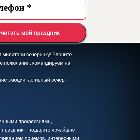
считать мой праздник
м милитари вечеринку! Звоните
е пожелания, командируем на
ие эмоции, активный вечер –
оенными профессиями,
 праздник – подарите ярчайшие
зучиванием приемов, интересными