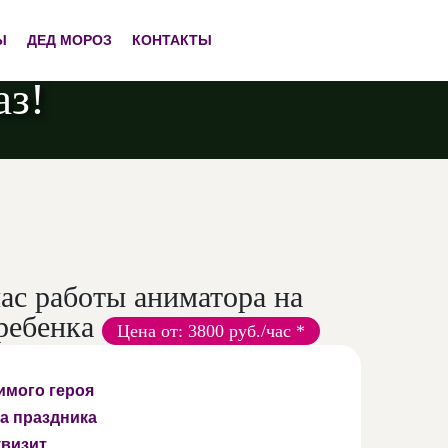
Ы
ДЕД МОРОЗ
КОНТАКТЫ
аз!
час работы аниматора на
ребенка
Цена от: 3800 руб./час *
имого героя
а праздника
квизит