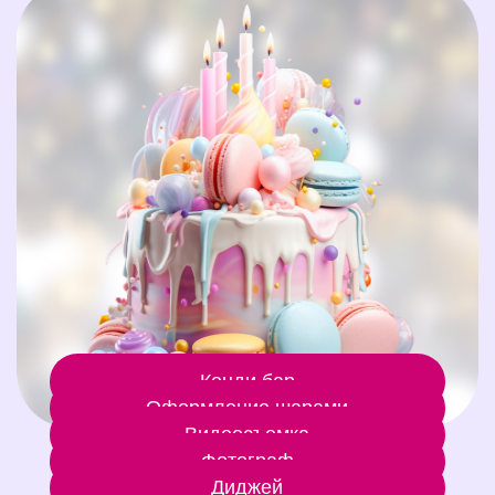
Кенди бар
Оформление шарами
Видеосъемка
Фотограф
Диджей