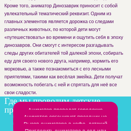
Кроме того, аниматор Динозаврик приносит с собой
увлекательный тематический реквизит. Одним из
главных элементов является дорожка со следами
различных животных, по которой дети могут
«путешествовать» во времени и ощутить себя в эпоху
динозавров. Они смогут с интересом разгадывать
следы других обитателей той далекой эпохи, собирать
еду для своего нового друга, например, кормить его
морковью, а также познакомиться с его лесными
приятелями, такими как весёлая змейка. Дети получат
возможность побегать с ней и спрятать для неё все
свои сладости.
Где мы проводим детские
праздники
Заказать аниматора на дом
Аниматор проведет городские
мероприятия
Аниматор организует праздник на
природе
Вызов аниматора в кафе, детский
центр
Пригласить аниматора в сад или