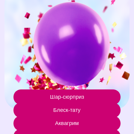
Шар-сюрприз
Блеск-тату
Аквагрим