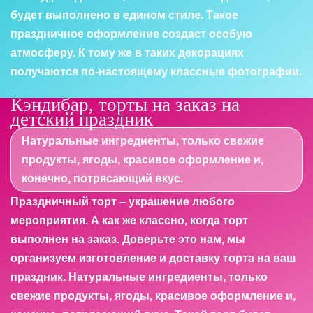
будет выполнено в едином стиле. Такое
праздничное оформление создаст особую
атмосферу. К тому же в таких декорациях
получаются по-настоящему классные фотографии.
Кэндибар, торты на заказ на
детский праздник
Натуральные ингредиенты, только свежие
продукты, ягоды, красивое оформление и,
конечно, потрясающий вкус.
Праздничный торт – украшение любого
мероприятия. А как же классно, когда торт
выполнен на заказ. Доверьте это нам, мы
организуем изготовление и доставку торта на ваш
праздник. Натуральные ингредиенты, только
свежие продукты, ягоды, красивое оформление и,