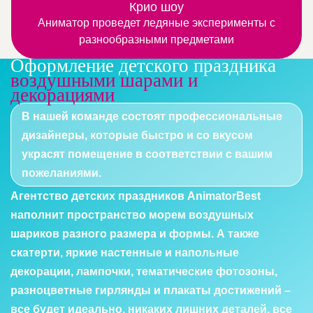
Это веселые номера с участием четвероногих или
узнавать, что-то новое и интересное
Крио шоу
Аниматор проведет ледяные эксперименты с
пернатых артистов
разнообразными предметами
Оформление детского праздника
воздушными шарами и
декорациями
В нашей команде состоят профессиональные
дизайнеры, которые быстро и со вкусом
украсят помещение в соответствии с вашим
пожеланиями.
Агентство детских праздников AnimatorBest
наполнит пространство морем воздушных
шариков разного размера и формы. А также
скатерти, яркие настенные и напольные
декорации, лампочки, тематические фотозоны,
разноцветные гирлянды и плакаты достижений –
все будет идеально, никаких лишних деталей, все