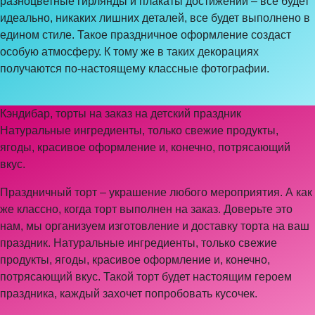
разноцветные гирлянды и плакаты достижений – все будет
идеально, никаких лишних деталей, все будет выполнено в
едином стиле. Такое праздничное оформление создаст
особую атмосферу. К тому же в таких декорациях
получаются по-настоящему классные фотографии.
Кэндибар, торты на заказ на детский праздник
Натуральные ингредиенты, только свежие продукты,
ягоды, красивое оформление и, конечно, потрясающий
вкус.
Праздничный торт – украшение любого мероприятия. А как
же классно, когда торт выполнен на заказ. Доверьте это
нам, мы организуем изготовление и доставку торта на ваш
праздник. Натуральные ингредиенты, только свежие
продукты, ягоды, красивое оформление и, конечно,
потрясающий вкус. Такой торт будет настоящим героем
праздника, каждый захочет попробовать кусочек.