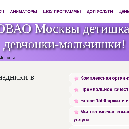
ЮЧ
АНИМАТОРЫ
ШОУ ПРОГРАММЫ
ДОП.УСЛУГИ
ЦЕН
ЮВАО Москвы детишкам
девчонки-мальчишки!
аздники в
Комплексная организ
Премиальное качест
Более 1500 ярких и 
Мы творческая коман
услуги