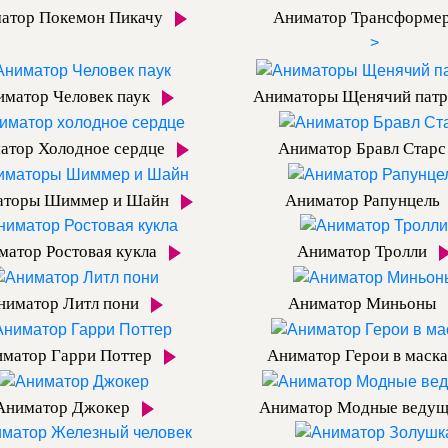
атор Покемон Пикачу
Аниматор Трансформе
>
иматор Человек паук
Аниматоры Щенячий пат
атор Холодное сердце
Аниматор Бравл Стар
аторы Шиммер и Шайн
Аниматор Рапунцель
матор Ростовая кукла
Аниматор Тролли
ниматор Литл пони
Аниматор Миньоны
матор Гарри Поттер
Аниматор Герои в маск
Аниматор Джокер
Аниматор Модные веду