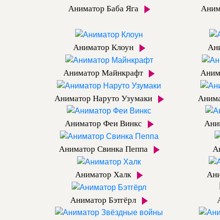
Аниматор Баба Яга
Аним
Аниматор Клоун
Ан
Аниматор Майнкрафт
Аним
Аниматор Наруто Узумаки
Аним
Аниматор Феи Винкс
Ани
Аниматор Свинка Пеппа
А
Аниматор Халк
Ани
Аниматор Бэтгёрл