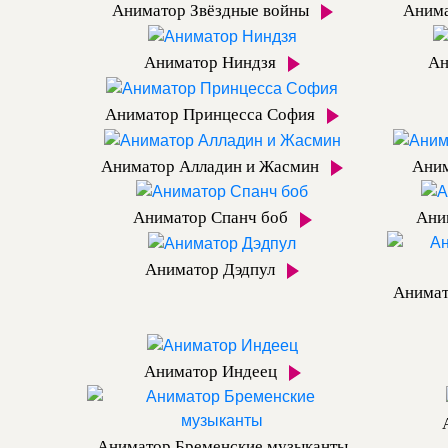
Аниматор Звёздные войны
Анима
Аниматор Ниндзя
Ан
Аниматор Принцесса София
Аниматор Алладин и Жасмин
Ани
Аниматор Спанч боб
Ани
Аниматор Дэдпул
Анима
Аниматор Индеец
Аниматор Бременские музыканты