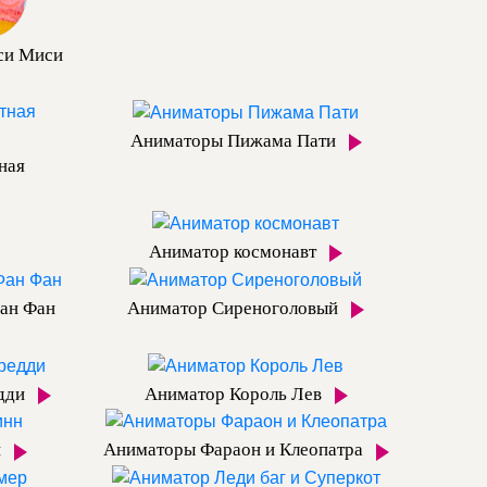
си Миси
Аниматоры Пижама Пати
ная
Аниматор космонавт
ан Фан
Аниматор Сиреноголовый
дди
Аниматор Король Лев
н
Аниматоры Фараон и Клеопатра