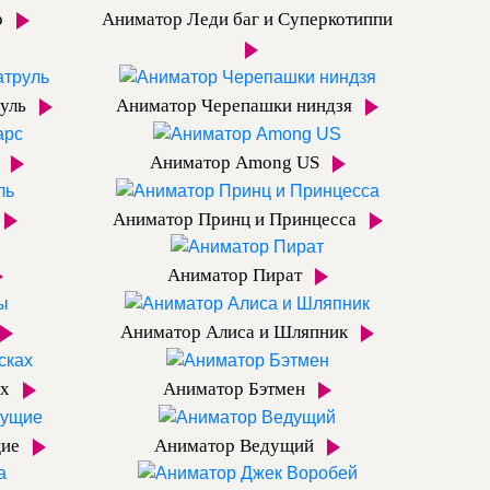
р
Аниматор Леди баг и Суперкотиппи
руль
Аниматор Черепашки ниндзя
с
Аниматор Among US
Аниматор Принц и Принцесса
Аниматор Пират
Аниматор Алиса и Шляпник
ах
Аниматор Бэтмен
щие
Аниматор Ведущий