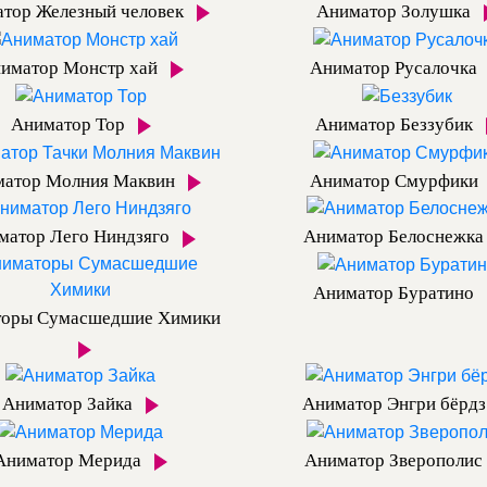
тор Железный человек
Аниматор Золушка
иматор Монстр хай
Аниматор Русалочка
Аниматор Тор
Аниматор Беззубик
матор Молния Маквин
Аниматор Смурфики
матор Лего Ниндзяго
Аниматор Белоснежк
Аниматор Буратино
торы Сумасшедшие Химики
Аниматор Зайка
Аниматор Энгри бёрд
Аниматор Мерида
Аниматор Зверополис