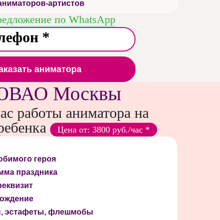
аниматоров-артистов
редложение по WhatsApp
аказать аниматора
в ЮВАО Москвы
час работы аниматора на
ребенка
Цена от: 3800 руб./час *
юбимого героя
мма праздника
реквизит
вождение
ы, эстафеты, флешмобы