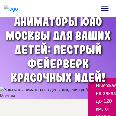
Аниматоры ЮАО
Москвы для ваших
детей: пестрый
фейерверк
красочных идей!
Выезжа
на заказ
до 120
км. от