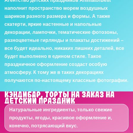
Агентство детских праздников AnimatorBest
наполнит пространство морем воздушных
шариков разного размера и формы. А также
скатерти, яркие настенные и напольные
декорации, лампочки, тематические фотозоны,
разноцветные гирлянды и плакаты достижений –
все будет идеально, никаких лишних деталей, все
будет выполнено в едином стиле. Такое
праздничное оформление создаст особую
атмосферу. К тому же в таких декорациях
получаются по-настоящему классные фотографии.
Кэндибар, торты на заказ на
детский праздник
Натуральные ингредиенты, только свежие
продукты, ягоды, красивое оформление и,
конечно, потрясающий вкус.