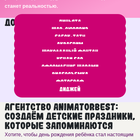
станет реальностью.
Дополнительные услуги
Пиньята
Шар-сюрприз
Блеск-тату
Аквагрим
Шоколадный фонтан
Кенди бар
Оформление шарами
Видеосъемка
Фотограф
Диджей
Агентство AnimatorBest:
создаём детские праздники,
которые запоминаются
Хотите, чтобы день рождения ребёнка стал настоящим