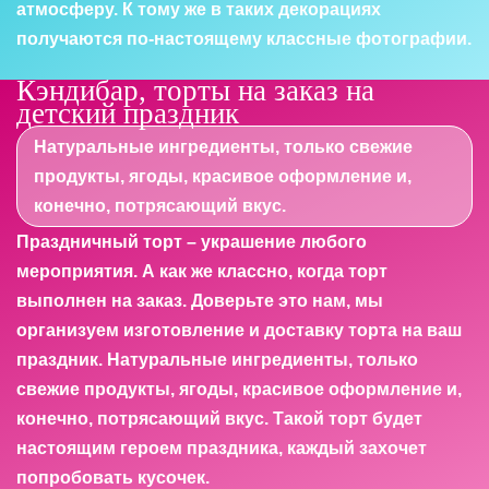
атмосферу. К тому же в таких декорациях
получаются по-настоящему классные фотографии.
Кэндибар, торты на заказ на
детский праздник
Натуральные ингредиенты, только свежие
продукты, ягоды, красивое оформление и,
конечно, потрясающий вкус.
Праздничный торт – украшение любого
мероприятия. А как же классно, когда торт
выполнен на заказ. Доверьте это нам, мы
организуем изготовление и доставку торта на ваш
праздник. Натуральные ингредиенты, только
свежие продукты, ягоды, красивое оформление и,
конечно, потрясающий вкус. Такой торт будет
настоящим героем праздника, каждый захочет
попробовать кусочек.