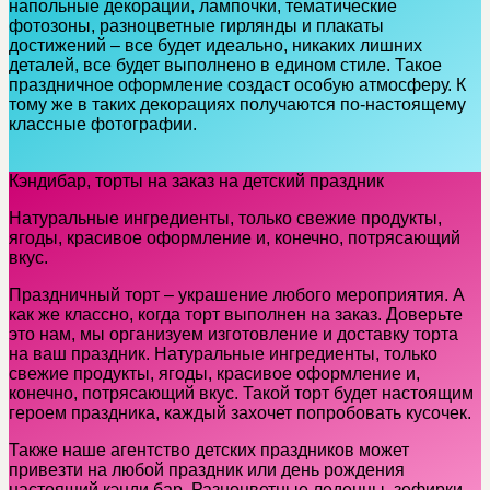
напольные декорации, лампочки, тематические
фотозоны, разноцветные гирлянды и плакаты
достижений – все будет идеально, никаких лишних
деталей, все будет выполнено в едином стиле. Такое
праздничное оформление создаст особую атмосферу. К
тому же в таких декорациях получаются по-настоящему
классные фотографии.
Кэндибар, торты на заказ на детский праздник
Натуральные ингредиенты, только свежие продукты,
ягоды, красивое оформление и, конечно, потрясающий
вкус.
Праздничный торт – украшение любого мероприятия. А
как же классно, когда торт выполнен на заказ. Доверьте
это нам, мы организуем изготовление и доставку торта
на ваш праздник. Натуральные ингредиенты, только
свежие продукты, ягоды, красивое оформление и,
конечно, потрясающий вкус. Такой торт будет настоящим
героем праздника, каждый захочет попробовать кусочек.
Также наше агентство детских праздников может
привезти на любой праздник или день рождения
настоящий кэнди бар. Разноцветные леденцы, зефирки,