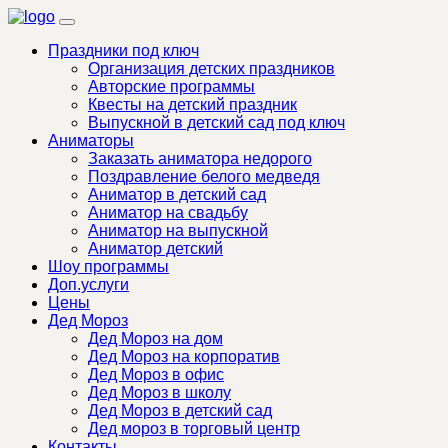
Праздники под ключ
Организация детских праздников
Авторские программы
Квесты на детский праздник
Выпускной в детский сад под ключ
Аниматоры
Заказать аниматора недорого
Поздравление белого медведя
Аниматор в детский сад
Аниматор на свадьбу
Аниматор на выпускной
Аниматор детский
Шоу программы
Доп.услуги
Цены
Дед Мороз
Дед Мороз на дом
Дед Мороз на корпоратив
Дед Мороз в офис
Дед Мороз в школу
Дед Мороз в детский сад
Дед мороз в торговый центр
Контакты