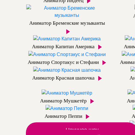
Аниматор Индеец
Аниматор Бременские музыканты
Аниматор Капитан Америка
Аним
Аниматор Спортакус и Стефани
Анима
Аниматор Красная шапочка
Ан
Аниматор Мушкетёр
Ан
Аниматор Пеппи
А
Научное шоу
Ан