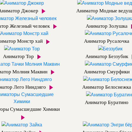
Аниматор Джокер
Аниматор Модные веду
тор Железный человек
Аниматор Золушка
иматор Монстр хай
Аниматор Русалочка
Аниматор Тор
Аниматор Беззубик
матор Молния Маквин
Аниматор Смурфики
матор Лего Ниндзяго
Аниматор Белоснежк
Аниматор Буратино
торы Сумасшедшие Химики