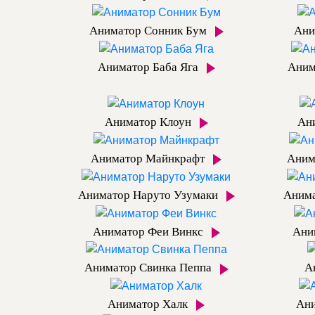
Аниматор Сонник Бум
Ани
Аниматор Баба Яга
Аним
Аниматор Клоун
Ан
Аниматор Майнкрафт
Аним
Аниматор Наруто Узумаки
Аним
Аниматор Феи Винкс
Ани
Аниматор Свинка Пеппа
А
Аниматор Халк
Ани