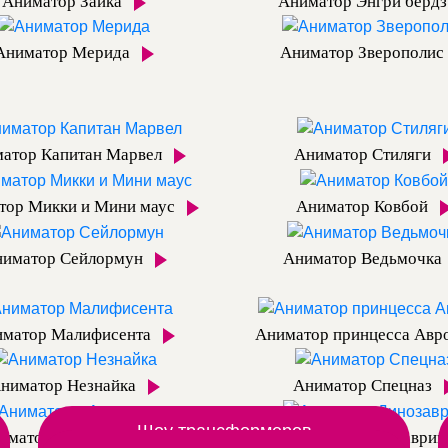
Аниматор Зайка
Аниматор Энгри бёрд
Аниматор Мерида
Аниматор Зверополис
атор Капитан Марвел
Аниматор Стиляги
тор Микки и Мини маус
Аниматор Ковбой
иматор Сейлормун
Аниматор Ведьмочка
иматор Малифисента
Аниматор принцесса Авр
ниматор Незнайка
Аниматор Спецназ
Шоу трансформеров
иматоры Археологи
Аниматор Динозаври