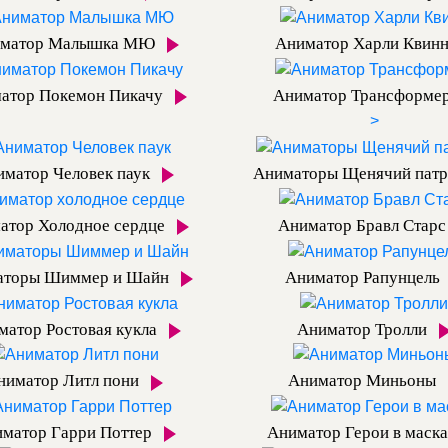
матор Малышка МЮ
Аниматор Харли Квин
атор Покемон Пикачу
Аниматор Трансформе
>
иматор Человек паук
Аниматоры Щенячий пат
атор Холодное сердце
Аниматор Бравл Стар
аторы Шиммер и Шайн
Аниматор Рапунцель
матор Ростовая кукла
Аниматор Тролли
ниматор Литл пони
Аниматор Миньоны
матор Гарри Поттер
Аниматор Герои в маск