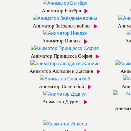
Аниматор Бэтгёрл
Аниматор Звёздные войны
Анима
Аниматор Ниндзя
Ан
Аниматор Принцесса София
Аниматор Алладин и Жасмин
Ани
Аниматор Спанч боб
Ани
Аниматор Дэдпул
Анима