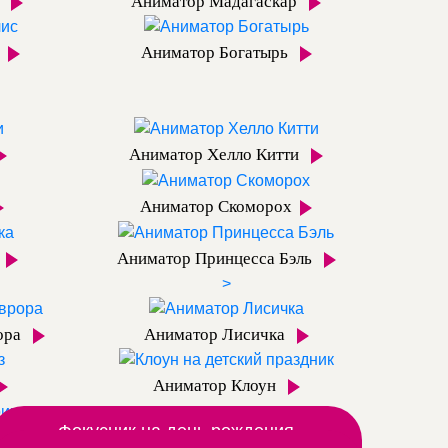
з
Аниматор Мадагаскар
Аниматор Богатырь
Аниматор Хелло Китти
Аниматор Скоморох
Аниматор Принцесса Бэль
>
ора
Аниматор Лисичка
Аниматор Клоун
Фокусник на день рождения
к