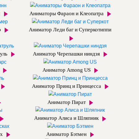
н
Аниматоры Фараон и Клеопатра
р
Аниматор Леди баг и Суперкотиппи
руль
Аниматор Черепашки ниндзя
с
Аниматор Among US
Аниматор Принц и Принцесса
Аниматор Пират
Аниматор Алиса и Шляпник
ах
Аниматор Бэтмен