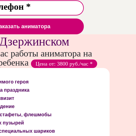
аказать аниматора
 Дзержинском
час работы аниматора на
ребенка
Цена от: 3800 руб./час *
имого героя
а праздника
квизит
дение
 эстафеты, флешмобы
х пузырей
 специальных шариков