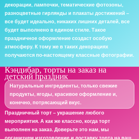
декорации, лампочки, тематические фотозоны,
разноцветные гирлянды и плакаты достижений –
все будет идеально, никаких лишних деталей, все
будет выполнено в едином стиле. Такое
праздничное оформление создаст особую
атмосферу. К тому же в таких декорациях
получаются по-настоящему классные фотографии.
Кэндибар, торты на заказ на
детский праздник
Натуральные ингредиенты, только свежие
продукты, ягоды, красивое оформление и,
конечно, потрясающий вкус.
Праздничный торт – украшение любого
мероприятия. А как же классно, когда торт
выполнен на заказ. Доверьте это нам, мы
организуем изготовление и доставку торта на ваш