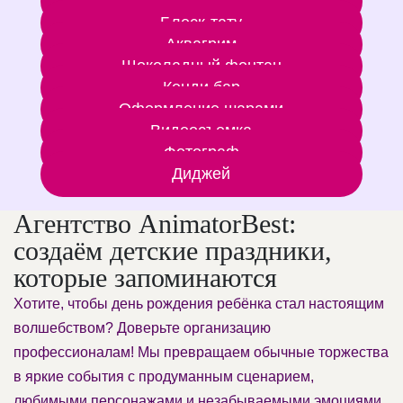
Шар-сюрприз
Блеск-тату
Аквагрим
Шоколадный фонтан
Кенди бар
Оформление шарами
Видеосъемка
Фотограф
Диджей
Агентство AnimatorBest:
создаём детские праздники,
которые запоминаются
Хотите, чтобы день рождения ребёнка стал настоящим
волшебством? Доверьте организацию
профессионалам! Мы превращаем обычные торжества
в яркие события с продуманным сценарием,
любимыми персонажами и незабываемыми эмоциями.