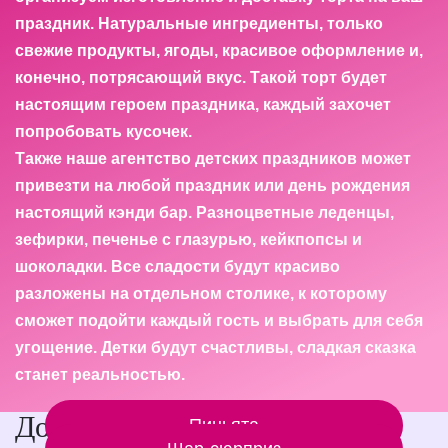
праздник. Натуральные ингредиенты, только
свежие продукты, ягоды, красивое оформление и,
конечно, потрясающий вкус. Такой торт будет
настоящим героем праздника, каждый захочет
попробовать кусочек.
Также наше агентство детских праздников может
привезти на любой праздник или день рождения
настоящий кэнди бар. Разноцветные леденцы,
зефирки, печенье с глазурью, кейкпопсы и
шоколадки. Все сладости будут красиво
разложены на отдельном столике, к которому
сможет подойти каждый гость и выбрать для себя
угощение. Детки будут счастливы, сладкая сказка
станет реальностью.
Дополнительные услуги
Пиньята