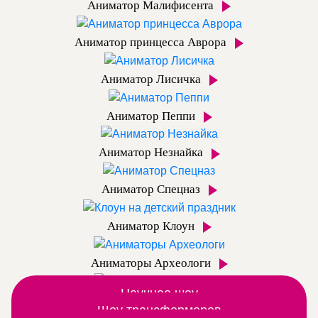
Аниматор Малифисента
Аниматор принцесса Аврора
Аниматор Лисичка
Аниматор Пеппи
Аниматор Незнайка
Аниматор Спецназ
Аниматор Клоун
Аниматоры Археологи
Научное шоу
Аниматор Динозаврик
Вместе с аниматором открываем мир химии и
Шоу трансформеров