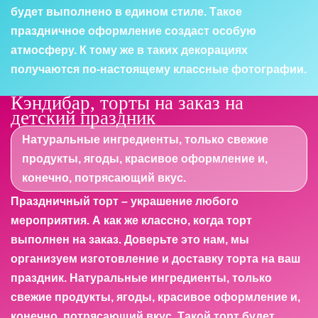
будет выполнено в едином стиле. Такое
праздничное оформление создаст особую
атмосферу. К тому же в таких декорациях
получаются по-настоящему классные фотографии.
Кэндибар, торты на заказ на
детский праздник
Натуральные ингредиенты, только свежие
продукты, ягоды, красивое оформление и,
конечно, потрясающий вкус.
Праздничный торт – украшение любого
мероприятия. А как же классно, когда торт
выполнен на заказ. Доверьте это нам, мы
организуем изготовление и доставку торта на ваш
праздник. Натуральные ингредиенты, только
свежие продукты, ягоды, красивое оформление и,
конечно, потрясающий вкус. Такой торт будет