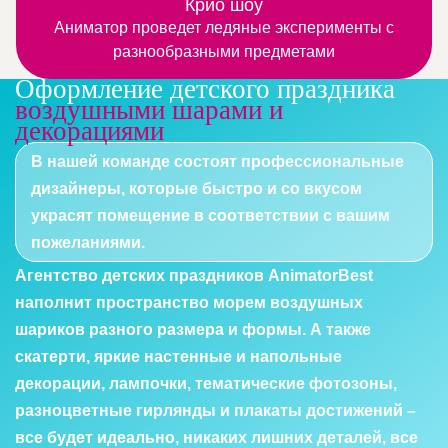
Это веселые номера с участием четвероногих или
узнавать, что-то новое и интересное
Крио шоу
Аниматор проведет ледяные эксперименты с
пернатых артистов
разнообразными предметами
Оформление детского праздника
воздушными шарами и
декорациями
В нашей команде состоят профессиональные
дизайнеры, которые быстро и со вкусом
украсят помещение в соответствии с вашим
пожеланиями.
Агентство детских праздников AnimatorBest
наполнит пространство морем воздушных
шариков разного размера и формы. А также
скатерти, яркие настенные и напольные
декорации, лампочки, тематические фотозоны,
разноцветные гирлянды и плакаты достижений –
все будет идеально, никаких лишних деталей, все