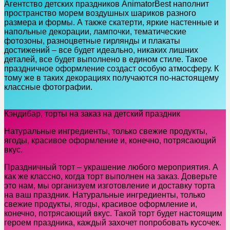
Агентство детских праздников AnimatorBest наполнит
пространство морем воздушных шариков разного
размера и формы. А также скатерти, яркие настенные и
напольные декорации, лампочки, тематические
фотозоны, разноцветные гирлянды и плакаты
достижений – все будет идеально, никаких лишних
деталей, все будет выполнено в едином стиле. Такое
праздничное оформление создаст особую атмосферу. К
тому же в таких декорациях получаются по-настоящему
классные фотографии.
Кэндибар, торты на заказ на детский праздник
Натуральные ингредиенты, только свежие продукты,
ягоды, красивое оформление и, конечно, потрясающий
вкус.
Праздничный торт – украшение любого мероприятия. А
как же классно, когда торт выполнен на заказ. Доверьте
это нам, мы организуем изготовление и доставку торта
на ваш праздник. Натуральные ингредиенты, только
свежие продукты, ягоды, красивое оформление и,
конечно, потрясающий вкус. Такой торт будет настоящим
героем праздника, каждый захочет попробовать кусочек.