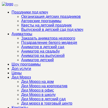
Праздники под ключ
Организация детских праздников
Авторские программы
Квесты на детский праздник
Выпускной в детский сад под ключ
Аниматоры
Заказать аниматора недорого
Поздравление белого медведя
Аниматор в детский сад
Аниматор на свадьбу
Аниматор на выпускной
Аниматор детский
Шоу программы
Доп.услуги
Цены
Дед Мороз
Дед Мороз на дом
Дед Мороз на корпоратив
Дед Мороз в офис
Дед Мороз в школу
Дед Мороз в детский сад
Дед мороз в торговый центр
Контакты