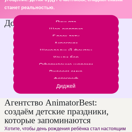
станет реальностью.
Дополнительные услуги
Пиньята
Шар-сюрприз
Блеск-тату
Аквагрим
Шоколадный фонтан
Кенди бар
Оформление шарами
Видеосъемка
Фотограф
Диджей
Агентство AnimatorBest:
создаём детские праздники,
которые запоминаются
Хотите, чтобы день рождения ребёнка стал настоящим