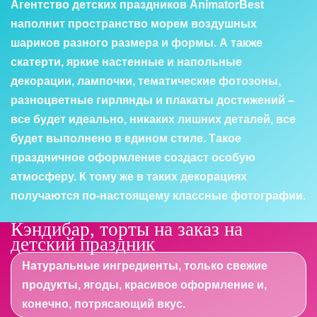
Агентство детских праздников AnimatorBest
наполнит пространство морем воздушных
шариков разного размера и формы. А также
скатерти, яркие настенные и напольные
декорации, лампочки, тематические фотозоны,
разноцветные гирлянды и плакаты достижений –
все будет идеально, никаких лишних деталей, все
будет выполнено в едином стиле. Такое
праздничное оформление создаст особую
атмосферу. К тому же в таких декорациях
получаются по-настоящему классные фотографии.
Кэндибар, торты на заказ на
детский праздник
Натуральные ингредиенты, только свежие
продукты, ягоды, красивое оформление и,
конечно, потрясающий вкус.