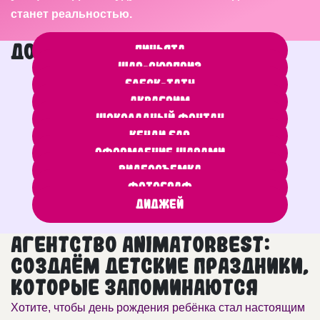
станет реальностью.
Дополнительные услуги
Пиньята
Шар-сюрприз
Блеск-тату
Аквагрим
Шоколадный фонтан
Кенди бар
Оформление шарами
Видеосъемка
Фотограф
Диджей
Агентство AnimatorBest:
создаём детские праздники,
которые запоминаются
Хотите, чтобы день рождения ребёнка стал настоящим