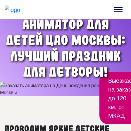
Аниматор для
детей ЦАО Москвы:
лучший праздник
для детворы!
Выезжа
на заказ
до 120
км. от
МКАД
Проводим яркие детские