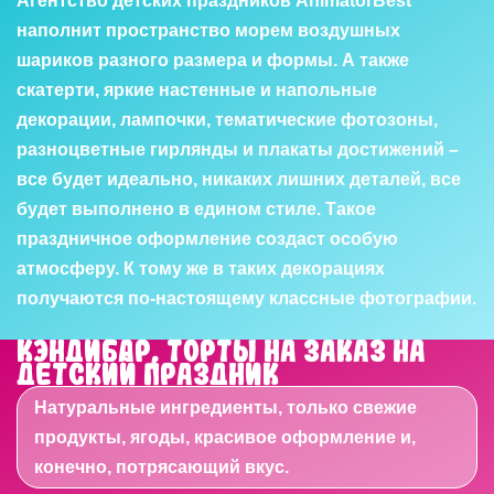
Агентство детских праздников AnimatorBest
наполнит пространство морем воздушных
шариков разного размера и формы. А также
скатерти, яркие настенные и напольные
декорации, лампочки, тематические фотозоны,
разноцветные гирлянды и плакаты достижений –
все будет идеально, никаких лишних деталей, все
будет выполнено в едином стиле. Такое
праздничное оформление создаст особую
атмосферу. К тому же в таких декорациях
получаются по-настоящему классные фотографии.
Кэндибар, торты на заказ на
детский праздник
Натуральные ингредиенты, только свежие
продукты, ягоды, красивое оформление и,
конечно, потрясающий вкус.