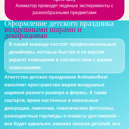
Аниматор проведет ледяные эксперименты с
разнообразными предметами
Оформление детского праздника
воздушными шарами и
декорациями
В нашей команде состоят профессиональные
дизайнеры, которые быстро и со вкусом
украсят помещение в соответствии с вашим
пожеланиями.
Агентство детских праздников AnimatorBest
наполнит пространство морем воздушных
шариков разного размера и формы. А также
скатерти, яркие настенные и напольные
декорации, лампочки, тематические фотозоны,
разноцветные гирлянды и плакаты достижений –
все будет идеально, никаких лишних деталей, все