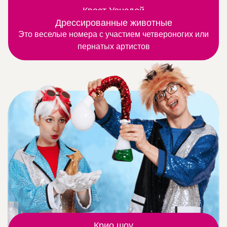
Шоу фокусов любят даже взрослые, а дети – тем
дымовой светящейся пушки
Квест Уэнсдей
Замечательная программа для тех, кто любят
Дрессированные животные
более
Это веселые номера с участием четвероногих или
узнавать, что-то новое и интересное
пернатых артистов
Крио шоу