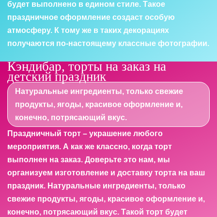
будет выполнено в едином стиле. Такое
праздничное оформление создаст особую
атмосферу. К тому же в таких декорациях
получаются по-настоящему классные фотографии.
Кэндибар, торты на заказ на
детский праздник
Натуральные ингредиенты, только свежие
продукты, ягоды, красивое оформление и,
конечно, потрясающий вкус.
Праздничный торт – украшение любого
мероприятия. А как же классно, когда торт
выполнен на заказ. Доверьте это нам, мы
организуем изготовление и доставку торта на ваш
праздник. Натуральные ингредиенты, только
свежие продукты, ягоды, красивое оформление и,
конечно, потрясающий вкус. Такой торт будет