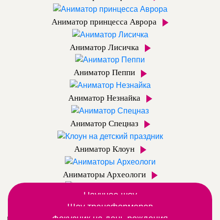
Аниматор принцесса Аврора
Аниматор Лисичка
Аниматор Пеппи
Аниматор Незнайка
Аниматор Спецназ
Аниматор Клоун
Аниматоры Археологи
Научное шоу
Аниматор Динозаврик
Вместе с аниматором открываем мир химии и
Шоу трансформеров
Дополнительные шоу программы
Шоу роботов трансформеров постреляем из
Фокусник на день рождения
физики