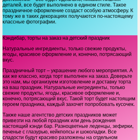
деталей, все будет выполнено в едином стиле. Такое
праздничное оформление создаст особую атмосферу. К
тому же в таких декорациях получаются по-настоящему
классные фотографии.
Кэндибар, торты на заказ на детский праздник
Натуральные ингредиенты, только свежие продукты,
ягоды, красивое оформление и, конечно, потрясающий
вкус.
Праздничный торт – украшение любого мероприятия. А
как же классно, когда торт выполнен на заказ. Доверьте
это нам, мы организуем изготовление и доставку торта
на ваш праздник. Натуральные ингредиенты, только
свежие продукты, ягоды, красивое оформление и,
конечно, потрясающий вкус. Такой торт будет настоящим
героем праздника, каждый захочет попробовать кусочек.
Также наше агентство детских праздников может
привезти на любой праздник или день рождения
настоящий кэнди бар. Разноцветные леденцы, зефирки,
печенье с глазурью, кейкпопсы и шоколадки. Все
сладости будут красиво разложены на отдельном