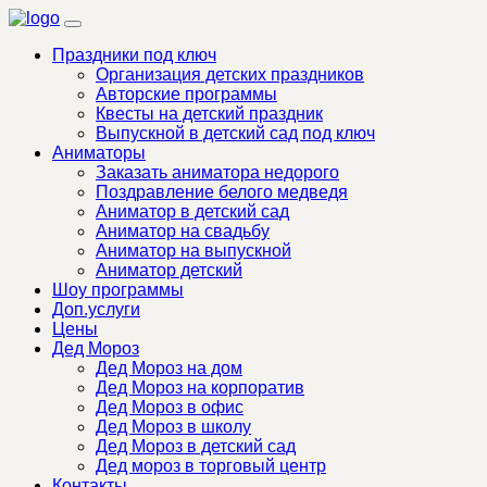
Праздники под ключ
Организация детских праздников
Авторские программы
Квесты на детский праздник
Выпускной в детский сад под ключ
Аниматоры
Заказать аниматора недорого
Поздравление белого медведя
Аниматор в детский сад
Аниматор на свадьбу
Аниматор на выпускной
Аниматор детский
Шоу программы
Доп.услуги
Цены
Дед Мороз
Дед Мороз на дом
Дед Мороз на корпоратив
Дед Мороз в офис
Дед Мороз в школу
Дед Мороз в детский сад
Дед мороз в торговый центр
Контакты