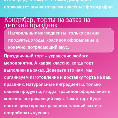
получаются по-настоящему классные фотографии.
Кэндибар, торты на заказ на
детский праздник
Натуральные ингредиенты, только свежие
продукты, ягоды, красивое оформление и,
конечно, потрясающий вкус.
Праздничный торт – украшение любого
мероприятия. А как же классно, когда торт
выполнен на заказ. Доверьте это нам, мы
организуем изготовление и доставку торта на ваш
праздник. Натуральные ингредиенты, только
свежие продукты, ягоды, красивое оформление и,
конечно, потрясающий вкус. Такой торт будет
настоящим героем праздника, каждый захочет
попробовать кусочек.