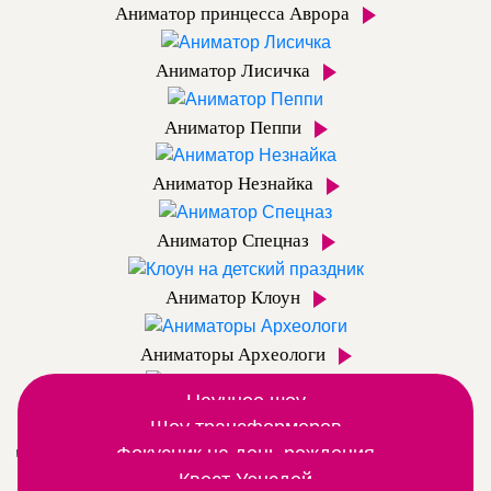
Аниматор принцесса Аврора
Аниматор Лисичка
Аниматор Пеппи
Аниматор Незнайка
Аниматор Спецназ
Аниматор Клоун
Аниматоры Археологи
Научное шоу
Аниматор Динозаврик
Вместе с аниматором открываем мир химии и
Шоу трансформеров
Дополнительные шоу программы
Шоу роботов трансформеров постреляем из
Фокусник на день рождения
физики
Шоу фокусов любят даже взрослые, а дети – тем
дымовой светящейся пушки
Квест Уэнсдей