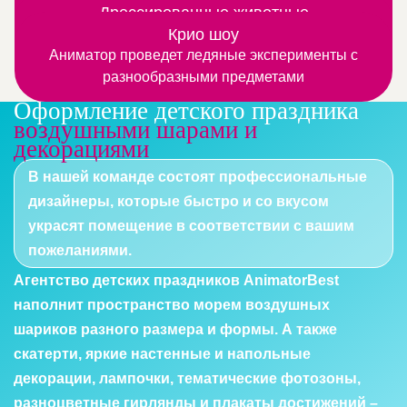
Замечательная программа для тех, кто любят
Дрессированные животные
более
Это веселые номера с участием четвероногих или
узнавать, что-то новое и интересное
Крио шоу
Аниматор проведет ледяные эксперименты с
пернатых артистов
разнообразными предметами
Оформление детского праздника
воздушными шарами и
декорациями
В нашей команде состоят профессиональные
дизайнеры, которые быстро и со вкусом
украсят помещение в соответствии с вашим
пожеланиями.
Агентство детских праздников AnimatorBest
наполнит пространство морем воздушных
шариков разного размера и формы. А также
скатерти, яркие настенные и напольные
декорации, лампочки, тематические фотозоны,
разноцветные гирлянды и плакаты достижений –