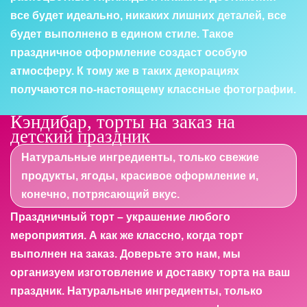
все будет идеально, никаких лишних деталей, все
будет выполнено в едином стиле. Такое
праздничное оформление создаст особую
атмосферу. К тому же в таких декорациях
получаются по-настоящему классные фотографии.
Кэндибар, торты на заказ на
детский праздник
Натуральные ингредиенты, только свежие
продукты, ягоды, красивое оформление и,
конечно, потрясающий вкус.
Праздничный торт – украшение любого
мероприятия. А как же классно, когда торт
выполнен на заказ. Доверьте это нам, мы
организуем изготовление и доставку торта на ваш
праздник. Натуральные ингредиенты, только