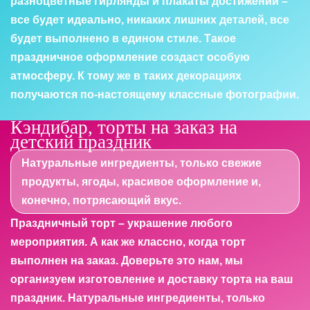
разноцветные гирлянды и плакаты достижений –
все будет идеально, никаких лишних деталей, все
будет выполнено в едином стиле. Такое
праздничное оформление создаст особую
атмосферу. К тому же в таких декорациях
получаются по-настоящему классные фотографии.
Кэндибар, торты на заказ на
детский праздник
Натуральные ингредиенты, только свежие
продукты, ягоды, красивое оформление и,
конечно, потрясающий вкус.
Праздничный торт – украшение любого
мероприятия. А как же классно, когда торт
выполнен на заказ. Доверьте это нам, мы
организуем изготовление и доставку торта на ваш
праздник. Натуральные ингредиенты, только