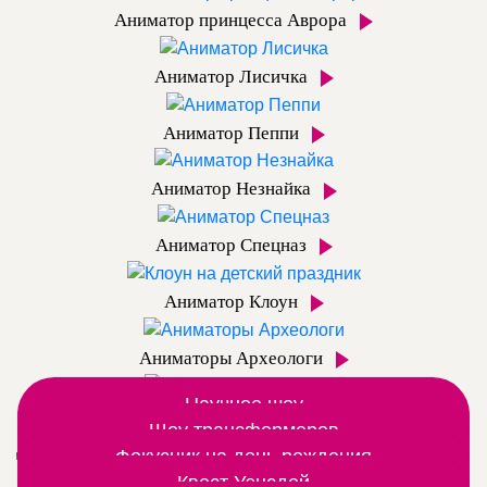
Аниматор принцесса Аврора
Аниматор Лисичка
Аниматор Пеппи
Аниматор Незнайка
Аниматор Спецназ
Аниматор Клоун
Аниматоры Археологи
Научное шоу
Аниматор Динозаврик
Вместе с аниматором открываем мир химии и
Шоу трансформеров
Дополнительные шоу программы
Шоу роботов трансформеров постреляем из
Фокусник на день рождения
физики
Шоу фокусов любят даже взрослые, а дети – тем
дымовой светящейся пушки
Квест Уэнсдей