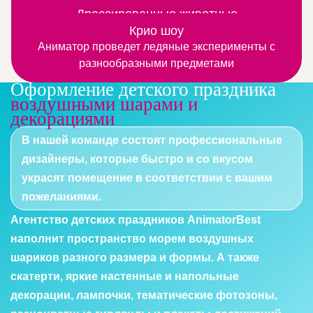
Замечательная программа для тех, кто любят
Дрессированные животные
более
Это веселые номера с участием четвероногих или
узнавать, что-то новое и интересное
Крио шоу
Аниматор проведет ледяные эксперименты с
пернатых артистов
разнообразными предметами
Оформление детского праздника
воздушными шарами и
декорациями
В нашей команде состоят профессиональные
дизайнеры, которые быстро и со вкусом
украсят помещение в соответствии с вашим
пожеланиями.
Агентство детских праздников AnimatorBest
наполнит пространство морем воздушных
шариков разного размера и формы. А также
скатерти, яркие настенные и напольные
декорации, лампочки, тематические фотозоны,