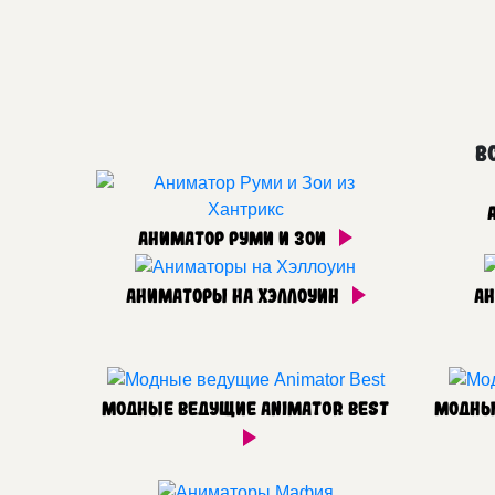
В
Аниматор Руми и Зои
Аниматоры на Хэллоуин
А
Модные ведущие Animator Best
Модны