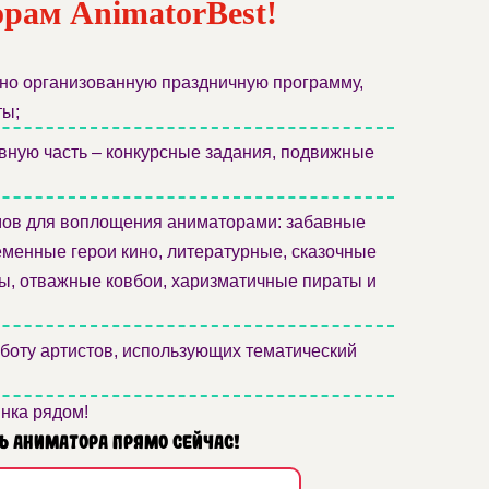
орам AnimatorBest!
о организованную праздничную программу,
ты;
вную часть – конкурсные задания, подвижные
ов для воплощения аниматорами: забавные
еменные герои кино, литературные, сказочные
ы, отважные ковбои, харизматичные пираты и
оту артистов, использующих тематический
инка рядом!
ь аниматора прямо сейчас!