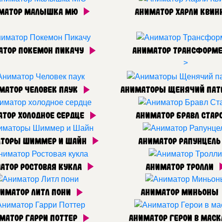
матор Малышка МЮ
Аниматор Харли Квин
атор Покемон Пикачу
Аниматор Трансформ
>
матор Человек паук
Аниматоры Щенячий пат
тор Холодное сердце
Аниматор Бравл Стар
торы Шиммер и Шайн
Аниматор Рапунцел
атор Ростовая кукла
Аниматор Тролли
иматор Литл пони
Аниматор Миньоны
матор Гарри Поттер
Аниматор Герои в мас