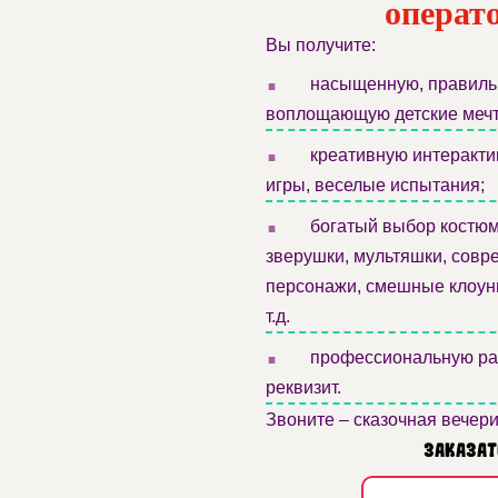
операт
Вы получите:
.
насыщенную, правильн
воплощающую детские меч
.
креативную интеракти
игры, веселые испытания;
.
богатый выбор костюм
зверушки, мультяшки, совр
персонажи, смешные клоун
т.д.
.
профессиональную раб
реквизит.
Звоните – сказочная вечер
Заказат