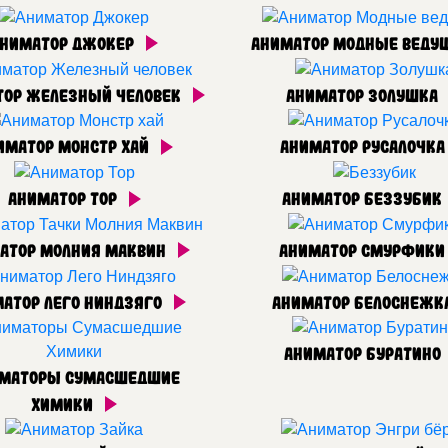
ниматор Джокер
Аниматор Модные веду
тор Железный человек
Аниматор Золушка
иматор Монстр хай
Аниматор Русалочк
Аниматор Тор
Аниматор Беззубик
атор Молния Маквин
Аниматор Смурфик
атор Лего Ниндзяго
Аниматор Белоснежк
Аниматор Буратино
маторы Сумасшедшие
Химики