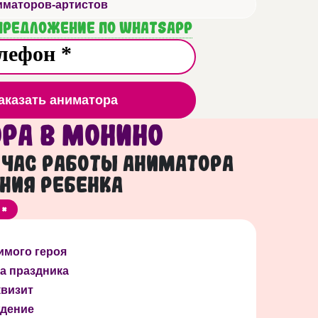
иматоров-артистов
 предложение по WhatsApp
аказать аниматора
ра в Монино
1 час работы аниматора
ния ребенка
 *
имого героя
а праздника
квизит
дение