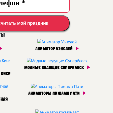
считать мой праздник
ты
Аниматор Уэнсдей
Модные ведущие Суперблеск
 Киси
Аниматоры Пижама Пати
тная