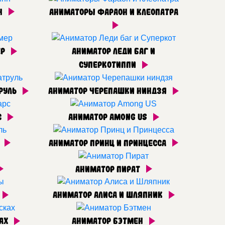
н
Аниматоры Фараон и Клеопатра
ер
Аниматор Леди баг и
Суперкотиппи
руль
Аниматор Черепашки ниндзя
с
Аниматор Among US
ь
Аниматор Принц и Принцесса
Аниматор Пират
Аниматор Алиса и Шляпник
ках
Аниматор Бэтмен