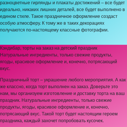
разноцветные гирлянды и плакаты достижений – все будет
идеально, никаких лишних деталей, все будет выполнено в
едином стиле. Такое праздничное оформление создаст
особую атмосферу. К тому же в таких декорациях
получаются по-настоящему классные фотографии.
Кэндибар, торты на заказ на детский праздник
Натуральные ингредиенты, только свежие продукты,
ягоды, красивое оформление и, конечно, потрясающий
вкус.
Праздничный торт – украшение любого мероприятия. А как
же классно, когда торт выполнен на заказ. Доверьте это
нам, мы организуем изготовление и доставку торта на ваш
праздник. Натуральные ингредиенты, только свежие
продукты, ягоды, красивое оформление и, конечно,
потрясающий вкус. Такой торт будет настоящим героем
праздника, каждый захочет попробовать кусочек.