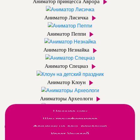
Аниматор принцесса Аврора
Аниматор Лисичка
Аниматор Пеппи
Аниматор Незнайка
Аниматор Спецназ
Аниматор Клоун
Аниматоры Археологи
Научное шоу
Аниматор Динозаврик
Вместе с аниматором открываем мир химии и
Шоу трансформеров
Дополнительные шоу программы
Шоу роботов трансформеров постреляем из
Фокусник на день рождения
физики
Шоу фокусов любят даже взрослые, а дети – тем
дымовой светящейся пушки
Квест Уэнсдей