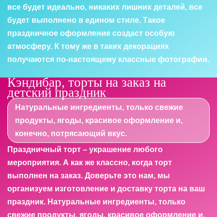
все будет идеально, никаких лишних деталей, все
будет выполнено в едином стиле. Такое
праздничное оформление создаст особую
атмосферу. К тому же в таких декорациях
получаются по-настоящему классные фотографии.
Кэндибар, торты на заказ на
детский праздник
Натуральные ингредиенты, только свежие
продукты, ягоды, красивое оформление и,
конечно, потрясающий вкус.
Праздничный торт – украшение любого
мероприятия. А как же классно, когда торт
выполнен на заказ. Доверьте это нам, мы
организуем изготовление и доставку торта на ваш
праздник. Натуральные ингредиенты, только
свежие продукты, ягоды, красивое оформление и,