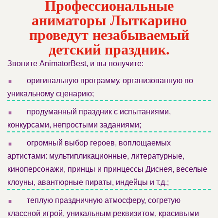
Профессиональные
аниматоры Лыткарино
проведут незабываемый
детский праздник.
Звоните AnimatorBest, и вы получите:
.
оригинальную программу, организованную по
уникальному сценарию;
.
продуманный праздник с испытаниями,
конкурсами, непростыми заданиями;
.
огромный выбор героев, воплощаемых
артистами: мультипликационные, литературные,
киноперсонажи, принцы и принцессы Диснея, веселые
клоуны, авантюрные пираты, индейцы и т.д.;
.
теплую праздничную атмосферу, согретую
классной игрой, уникальным реквизитом, красивыми