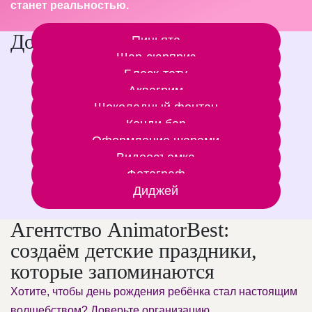
станет реальностью.
Дополнительные услуги
Пиньята
Шар-сюрприз
Блеск-тату
Аквагрим
Шоколадный фонтан
Кенди бар
Оформление шарами
Видеосъемка
Фотограф
Диджей
Агентство AnimatorBest:
создаём детские праздники,
которые запоминаются
Хотите, чтобы день рождения ребёнка стал настоящим
волшебством? Доверьте организацию