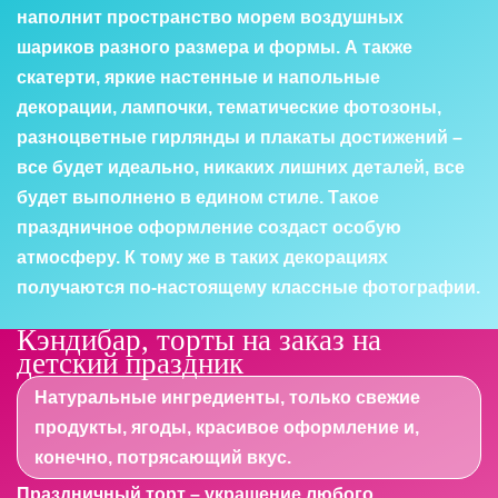
наполнит пространство морем воздушных
шариков разного размера и формы. А также
скатерти, яркие настенные и напольные
декорации, лампочки, тематические фотозоны,
разноцветные гирлянды и плакаты достижений –
все будет идеально, никаких лишних деталей, все
будет выполнено в едином стиле. Такое
праздничное оформление создаст особую
атмосферу. К тому же в таких декорациях
получаются по-настоящему классные фотографии.
Кэндибар, торты на заказ на
детский праздник
Натуральные ингредиенты, только свежие
продукты, ягоды, красивое оформление и,
конечно, потрясающий вкус.
Праздничный торт – украшение любого