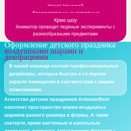
Шоу фокусов любят даже взрослые, а дети – тем
дымовой светящейся пушки
Квест Уэнсдей
Замечательная программа для тех, кто любят
Дрессированные животные
более
Это веселые номера с участием четвероногих или
узнавать, что-то новое и интересное
Крио шоу
Аниматор проведет ледяные эксперименты с
пернатых артистов
разнообразными предметами
Оформление детского праздника
воздушными шарами и
декорациями
В нашей команде состоят профессиональные
дизайнеры, которые быстро и со вкусом
украсят помещение в соответствии с вашим
пожеланиями.
Агентство детских праздников AnimatorBest
наполнит пространство морем воздушных
шариков разного размера и формы. А также
скатерти, яркие настенные и напольные
декорации, лампочки, тематические фотозоны,