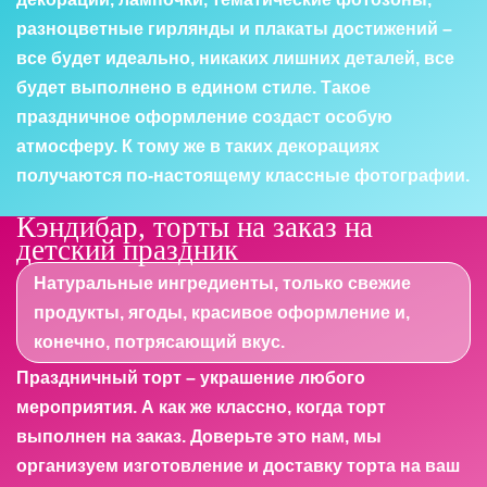
разноцветные гирлянды и плакаты достижений –
все будет идеально, никаких лишних деталей, все
будет выполнено в едином стиле. Такое
праздничное оформление создаст особую
атмосферу. К тому же в таких декорациях
получаются по-настоящему классные фотографии.
Кэндибар, торты на заказ на
детский праздник
Натуральные ингредиенты, только свежие
продукты, ягоды, красивое оформление и,
конечно, потрясающий вкус.
Праздничный торт – украшение любого
мероприятия. А как же классно, когда торт
выполнен на заказ. Доверьте это нам, мы
организуем изготовление и доставку торта на ваш