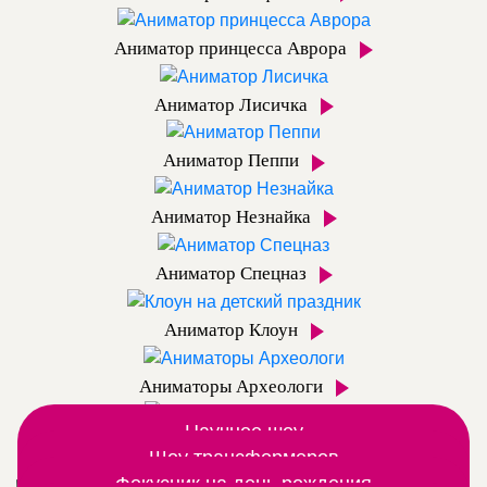
Аниматор принцесса Аврора
Аниматор Лисичка
Аниматор Пеппи
Аниматор Незнайка
Аниматор Спецназ
Аниматор Клоун
Аниматоры Археологи
Научное шоу
Аниматор Динозаврик
Вместе с аниматором открываем мир химии и
Шоу трансформеров
Дополнительные шоу программы
Шоу роботов трансформеров постреляем из
Фокусник на день рождения
физики