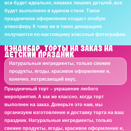
все будет идеально, никаких лишних деталей, все
будет выполнено в едином стиле. Такое
праздничное оформление создаст особую
атмосферу. К тому же в таких декорациях
получаются по-настоящему классные фотографии.
Кэндибар, торты на заказ на
детский праздник
Натуральные ингредиенты, только свежие
продукты, ягоды, красивое оформление и,
конечно, потрясающий вкус.
Праздничный торт – украшение любого
мероприятия. А как же классно, когда торт
выполнен на заказ. Доверьте это нам, мы
организуем изготовление и доставку торта на ваш
праздник. Натуральные ингредиенты, только
свежие продукты, ягоды, красивое оформление и,