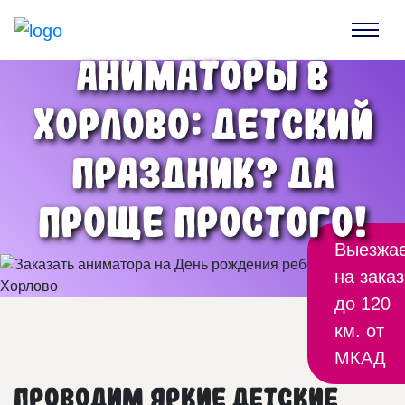
Аниматоры в
Хорлово: детский
праздник? Да
проще простого!
Выезжа
на заказ
до 120
км. от
МКАД
Проводим яркие детские