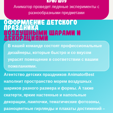
Это веселые номера с участием четвероногих или
узнавать, что-то новое и интересное
Крио шоу
Аниматор проведет ледяные эксперименты с
пернатых артистов
разнообразными предметами
Оформление детского
праздника
воздушными шарами и
декорациями
В нашей команде состоят профессиональные
дизайнеры, которые быстро и со вкусом
украсят помещение в соответствии с вашим
пожеланиями.
Агентство детских праздников AnimatorBest
наполнит пространство морем воздушных
шариков разного размера и формы. А также
скатерти, яркие настенные и напольные
декорации, лампочки, тематические фотозоны,
разноцветные гирлянды и плакаты достижений –