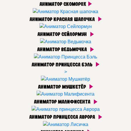
Аниматор Скоморох
Аниматор Красная шапочка
Аниматор Сейлормун
Аниматор Ведьмочка
Аниматор Принцесса Бэль
>
Аниматор Мушкетёр
Аниматор Малифисента
Аниматор принцесса Аврора