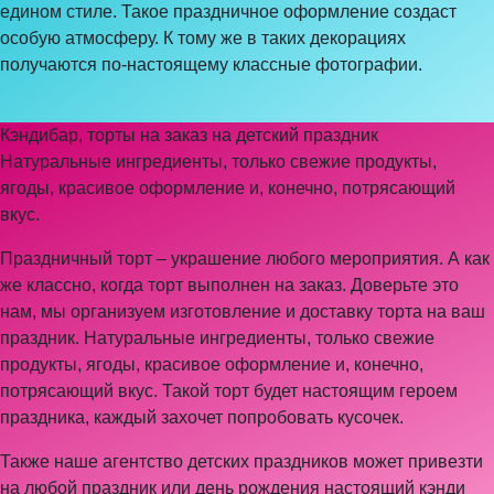
едином стиле. Такое праздничное оформление создаст
особую атмосферу. К тому же в таких декорациях
получаются по-настоящему классные фотографии.
Кэндибар, торты на заказ на детский праздник
Натуральные ингредиенты, только свежие продукты,
ягоды, красивое оформление и, конечно, потрясающий
вкус.
Праздничный торт – украшение любого мероприятия. А как
же классно, когда торт выполнен на заказ. Доверьте это
нам, мы организуем изготовление и доставку торта на ваш
праздник. Натуральные ингредиенты, только свежие
продукты, ягоды, красивое оформление и, конечно,
потрясающий вкус. Такой торт будет настоящим героем
праздника, каждый захочет попробовать кусочек.
Также наше агентство детских праздников может привезти
на любой праздник или день рождения настоящий кэнди