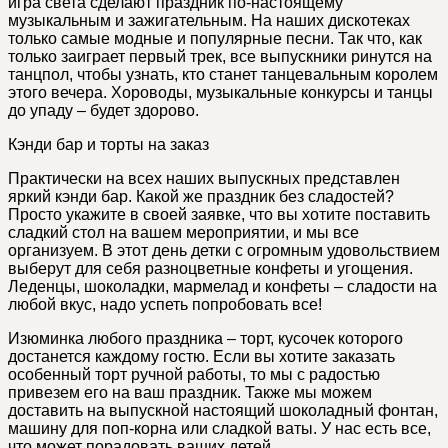
игра света сделают праздник по-настоящему
музыкальным и зажигательным. На наших дискотеках
только самые модные и популярные песни. Так что, как
только заиграет первый трек, все выпускники ринутся на
танцпол, чтобы узнать, кто станет танцевальным королем
этого вечера. Хороводы, музыкальные конкурсы и танцы
до упаду – будет здорово.
Кэнди бар и торты на заказ
Практически на всех наших выпускных представлен
яркий кэнди бар. Какой же праздник без сладостей?
Просто укажите в своей заявке, что вы хотите поставить
сладкий стол на вашем мероприятии, и мы все
организуем. В этот день детки с огромным удовольствием
выберут для себя разноцветные конфеты и угощения.
Леденцы, шоколадки, мармелад и конфеты – сладости на
любой вкус, надо успеть попробовать все!
Изюминка любого праздника – торт, кусочек которого
достанется каждому гостю. Если вы хотите заказать
особенный торт ручной работы, то мы с радостью
привезем его на ваш праздник. Также мы можем
доставить на выпускной настоящий шоколадный фонтан,
машину для поп-корна или сладкой ваты. У нас есть все,
что может порадовать ваших детей.