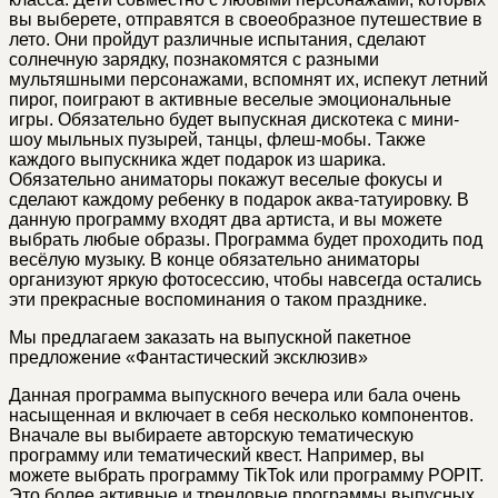
вы выберете, отправятся в своеобразное путешествие в
лето. Они пройдут различные испытания, сделают
солнечную зарядку, познакомятся с разными
мультяшными персонажами, вспомнят их, испекут летний
пирог, поиграют в активные веселые эмоциональные
игры. Обязательно будет выпускная дискотека с мини-
шоу мыльных пузырей, танцы, флеш-мобы. Также
каждого выпускника ждет подарок из шарика.
Обязательно аниматоры покажут веселые фокусы и
сделают каждому ребенку в подарок аква-татуировку. В
данную программу входят два артиста, и вы можете
выбрать любые образы. Программа будет проходить под
весёлую музыку. В конце обязательно аниматоры
организуют яркую фотосессию, чтобы навсегда остались
эти прекрасные воспоминания о таком празднике.
Мы предлагаем заказать на выпускной пакетное
предложение «Фантастический эксклюзив»
Данная программа выпускного вечера или бала очень
насыщенная и включает в себя несколько компонентов.
Вначале вы выбираете авторскую тематическую
программу или тематический квест. Например, вы
можете выбрать программу TikTok или программу POPIT.
Это более активные и трендовые программы выпусных