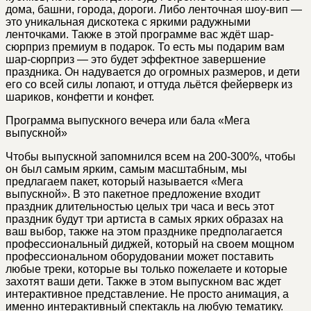
дома, башни, города, дороги. Либо ленточная шоу-вип —
это уникальная дискотека с яркими радужными
ленточками. Также в этой программе вас ждёт шар-
сюрприз премиум в подарок. То есть мы подарим вам
шар-сюрприз — это будет эффектное завершение
праздника. Он надувается до огромных размеров, и дети
его со всей силы лопают, и оттуда льётся фейерверк из
шариков, конфетти и конфет.
Программа выпускного вечера или бала «Мега
выпускной»
Чтобы выпускной запомнился всем на 200-300%, чтобы
он был самым ярким, самым масштабным, мы
предлагаем пакет, который называется «Мега
выпускной». В это пакетное предложение входит
праздник длительностью целых три часа и весь этот
праздник будут три артиста в самых ярких образах на
ваш выбор, также на этом празднике предполагается
профессиональный диджей, который на своем мощном
профессиональном оборудовании может поставить
любые треки, которые вы только пожелаете и которые
захотят ваши дети. Также в этом выпускном вас ждет
интерактивное представление. Не просто анимация, а
именно интерактивный спектакль на любую тематику.