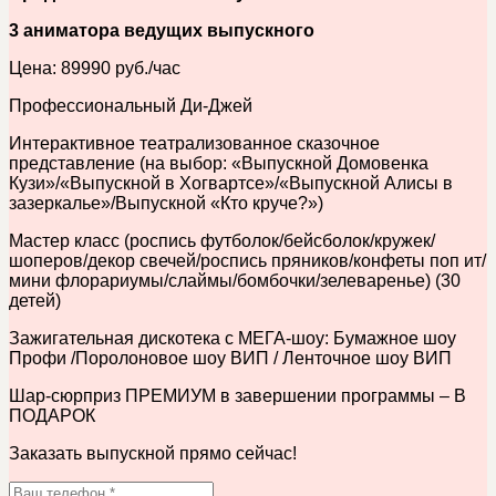
3 аниматора ведущих выпускного
Цена: 89990 руб./час
Профессиональный Ди-Джей
Интерактивное театрализованное сказочное
представление (на выбор: «Выпускной Домовенка
Кузи»/«Выпускной в Хогвартсе»/«Выпускной Алисы в
зазеркалье»/Выпускной «Кто круче?»)
Мастер класс (роспись футболок/бейсболок/кружек/
шоперов/декор свечей/роспись пряников/конфеты поп ит/
мини флорариумы/слаймы/бомбочки/зелеваренье) (30
детей)
Зажигательная дискотека с МЕГА-шоу: Бумажное шоу
Профи /Поролоновое шоу ВИП / Ленточное шоу ВИП
Шар-сюрприз ПРЕМИУМ в завершении программы – В
ПОДАРОК
Заказать выпускной прямо сейчас!