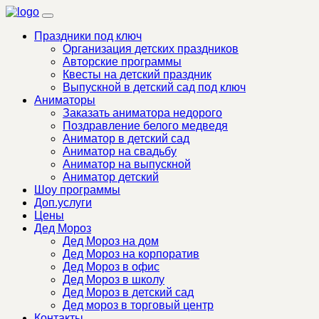
Праздники под ключ
Организация детских праздников
Авторские программы
Квесты на детский праздник
Выпускной в детский сад под ключ
Аниматоры
Заказать аниматора недорого
Поздравление белого медведя
Аниматор в детский сад
Аниматор на свадьбу
Аниматор на выпускной
Аниматор детский
Шоу программы
Доп.услуги
Цены
Дед Мороз
Дед Мороз на дом
Дед Мороз на корпоратив
Дед Мороз в офис
Дед Мороз в школу
Дед Мороз в детский сад
Дед мороз в торговый центр
Контакты