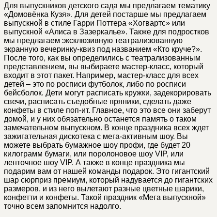
Для выпускников детского сада мы предлагаем тематику
«Домовёнка Кузя». Для детей постарше мы предлагаем
выпускной в стиле Гарри Поттера «Хогвартс» или
выпускной «Алиса в Зазеркалье». Также для подростков
мы предлагаем эксклюзивную театрализованную
экранную вечеринку-квиз под названием «Кто круче?».
После того, как вы определились с театрализованным
представлением, вы выбираете мастер-класс, который
входит в этот пакет. Например, мастер-класс для всех
детей – это по росписи футболок, либо по росписи
бейсболок. Дети могут расписать кружки, задекорировать
свечи, расписать съедобные пряники, сделать даже
конфеты в стиле поп-ит. Главное, что это все они заберут
домой, и у них обязательно останется память о таком
замечательном выпускном. В конце праздника всех ждет
зажигательная дискотека с мега-активным шоу. Вы
можете выбрать бумажное шоу профи, где будет 20
килограмм бумаги, или поролоновое шоу VIP, или
ленточное шоу VIP. А также в конце праздника мы
подарим вам от нашей команды подарок. Это гигантский
шар сюрприз премиум, который надувается до гигантских
размеров, и из него вылетают разные цветные шарики,
конфетти и конфеты. Такой праздник «Мега выпускной»
точно всем запомнится надолго.