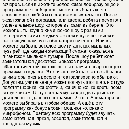
вечеров. Если вы хотите более командообразующее и
программное сообщение, можете выбрать квест
совершенно любой из предложенных тематик. После
эксклюзивной программы или квеста ребята посмотрят
увлекательное шоу, которое вы сами выберете. Это
может быть научно-химическое шоу с разными
экспериментами с жидким азотом и путешествием в
настоящую научную лабораторию ученого. Или вы
можете выбрать веселое шоу гигантских мыльных
пузырей, где каждый желающий сможет оказаться в
гигантском мыльном пузыре. После шоу ребят ждет
зажигательная дискотека. Заказав программу
«Фантастический эксклюзив, вы получите шар сюрприз
премиум в подарок. Это гигантский шар, который наши
аниматоры очень весело и театрализовано обыграют.
Допустим, учительница может лопнуть этот шар, и оттуда
полетят шарики, конфетти и, конечно же, конфеты всем
выпускникам. В эту программу входят два артиста и
длительность данной программы 2 часа. Аниматора вы
можете выбирать в любом образе. А ещё в эту
программу как бонус входит мощная колонка с
микрофоном. Поэтому всю программу будет звучать
замечательная, яркая, весёлая, зажигательная и
трендовая музыка.