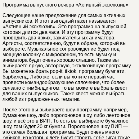
Программа выпускного вечера «Активный эксклюзив»
Следующее наше предложение для самых активных
выпускников. И этот выгодный пакет называется
«Активный эксклюзив». Это программа на выпускной,
которая длится два часа. И эту программу будут
проводить два ярких, зажигательных аниматора.
Артисты, соответственно, будут в образе, который вы
выберете. Музыкальное сопровождение будет под
мощную колонку с микрофоном, то есть музыку и
аниматора будет очень хорошо слышно. Также вы
выбираете яркую, авторскую, эксклюзивную программу.
Вы можете выбрать pop-it, tiktok, программу бумпати,
барбиленд. Либо же, если вы хотите первый час
провести командообразующее сплочение, что более
связано с тимбилдингом, то вы можете выбрать квест
для ваших выпускников. Также квест можно выбрать
любой из предложенных тематик.
После этого вы выбираете шоу-программу, например,
бумажное шоу, либо поролоновое шоу, либо ленточное
шоу, и всё это в ВИП. То есть вы выбираете бумажное
шоу, там будет 20 кг бумаги. Поролоновое шоу ВИП —
это самая большая программа. Будет очень много
кубиков, из которых дети будут строить себе гигантские