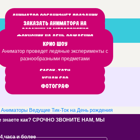
Аниматор организует праздник
на природе
Заказать аниматора на
различные мероприятия
Фокусник на день рождения
Шоу фокусов любят даже взрослые, а дети –
Крио шоу
Аниматор проведет ледяные эксперименты с
тем более
разнообразными предметами
Блеск-тату
Кенди бар
Фотограф
Аниматоры Ведущие Тик-Ток на День рождения
 не знаете как? СРОЧНО ЗВОНИТЕ НАМ, МЫ
4 часа и более