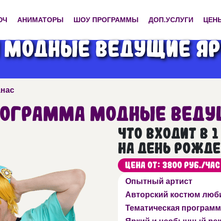
ЮЧ
АНИМАТОРЫ
ШОУ ПРОГРАММЫ
ДОП.УСЛУГИ
ЦЕН
 Модные ведущие Ярк
анас
рограмма Модные ведущ
Что входит в 
на День рожде
Цена от: 3800 руб./час
Опытный артист
Авторский костюм люб
Тематическая программ