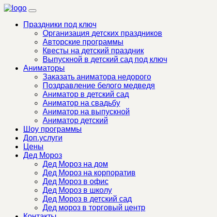
Праздники под ключ
Организация детских праздников
Авторские программы
Квесты на детский праздник
Выпускной в детский сад под ключ
Аниматоры
Заказать аниматора недорого
Поздравление белого медведя
Аниматор в детский сад
Аниматор на свадьбу
Аниматор на выпускной
Аниматор детский
Шоу программы
Доп.услуги
Цены
Дед Мороз
Дед Мороз на дом
Дед Мороз на корпоратив
Дед Мороз в офис
Дед Мороз в школу
Дед Мороз в детский сад
Дед мороз в торговый центр
Контакты