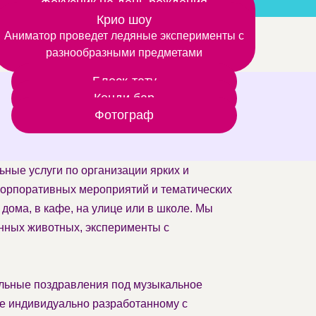
Фокусник на день рождения
Шоу фокусов любят даже взрослые, а дети –
Крио шоу
Аниматор проведет ледяные эксперименты с
тем более
разнообразными предметами
Блеск-тату
Кенди бар
Фотограф
ьные услуги по организации ярких и
корпоративных мероприятий и тематических
ома, в кафе, на улице или в школе. Мы
нных животных, эксперименты с
нальные поздравления под музыкальное
ле индивидуально разработанному с