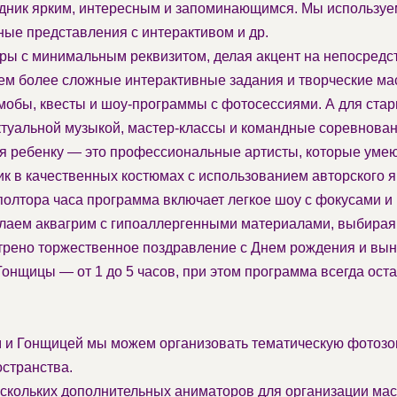
аздник ярким, интересным и запоминающимся. Мы использ
ные представления с интерактивом и др.
ры с минимальным реквизитом, делая акцент на непосред
ем более сложные интерактивные задания и творческие мас
обы, квесты и шоу-программы с фотосессиями. А для старш
актуальной музыкой, мастер-классы и командные соревнован
 ребенку — это профессиональные артисты, которые умею
к в качественных костюмах с использованием авторского яр
олтора часа программа включает легкое шоу с фокусами и 
елаем аквагрим с гипоаллергенными материалами, выбирая 
рено торжественное поздравление с Днем рождения и выно
нщицы — от 1 до 5 часов, при этом программа всегда оста
и Гонщицей мы можем организовать тематическую фотозону
странства.
кольких дополнительных аниматоров для организации ма