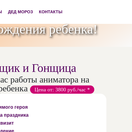
Ы
ДЕД МОРОЗ
КОНТАКТЫ
ождения ребенка!
нщик и Гонщица
час работы аниматора на
ребенка
Цена от: 3800 руб./час *
имого героя
а праздника
квизит
дение