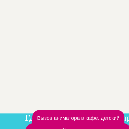
Где мы проводим детские п
Заказать аниматора на дом
Вызов аниматора в кафе, детский
центр