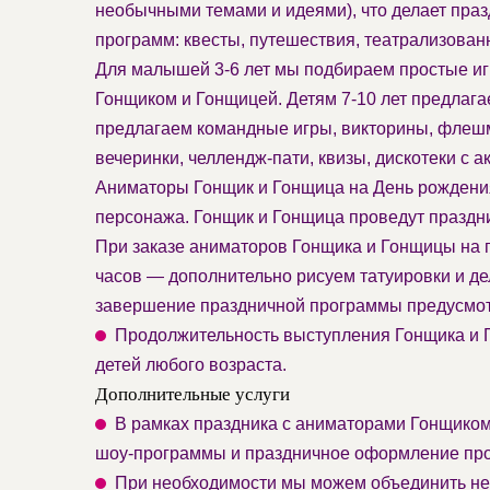
необычными темами и идеями), что делает пр
программ: квесты, путешествия, театрализован
Для малышей 3-6 лет мы подбираем простые иг
Гонщиком и Гонщицей. Детям 7-10 лет предлага
предлагаем командные игры, викторины, флешм
вечеринки, челлендж-пати, квизы, дискотеки с 
Аниматоры Гонщик и Гонщица на День рождения
персонажа. Гонщик и Гонщица проведут праздни
При заказе аниматоров Гонщика и Гонщицы на п
часов — дополнительно рисуем татуировки и д
завершение праздничной программы предусмот
Продолжительность выступления Гонщика и Го
детей любого возраста.
Дополнительные услуги
В рамках праздника с аниматорами Гонщиком 
шоу-программы и праздничное оформление про
При необходимости мы можем объединить нес