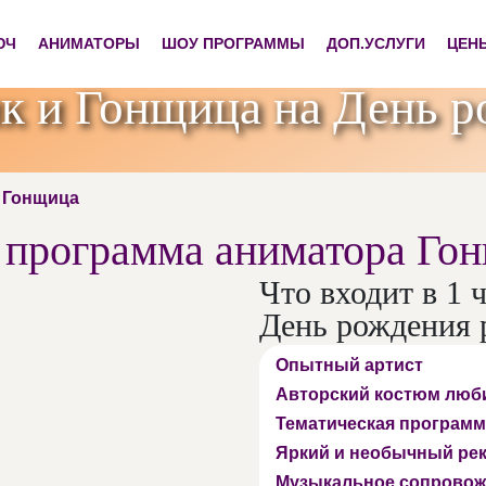
ЮЧ
АНИМАТОРЫ
ШОУ ПРОГРАММЫ
ДОП.УСЛУГИ
ЦЕН
 и Гонщица на День р
и Гонщица
программа аниматора Го
Что входит в 1 
День рождения 
Опытный артист
Авторский костюм люб
Тематическая программ
Яркий и необычный ре
Музыкальное сопровож