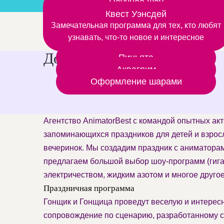
Научное шоу
Вместе с аниматором открываем мир химии
Квест Уэнсдей
Дополнительные шоу прогр
Замечательная программа для тех, кто любят
и физики
узнавать, что-то новое и интересное
Дополнительные услуги
Пиньята
Аквагрим
Оформление шарами
Агентство AnimatorBest с командой опытных ак
запоминающихся праздников для детей и взрос
вечеринок. Мы создадим праздник с аниматорам
предлагаем большой выбор шоу-программ (гига
электричеством, жидким азотом и многое другое
Праздничная программа
Гонщик и Гонщица проведут веселую и интересн
сопровождение по сценарию, разработанному с 