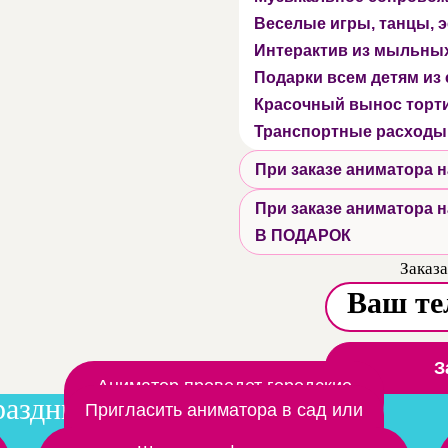
Веселые игры, танцы,
Интерактив из мыльны
Подарки всем детям из
Красочный вынос торт
Транспортные расходы
При заказе аниматора
При заказе аниматора
В ПОДАРОК
Заказа
З
Аниматор проведет городские
раздники
мероприятия
Пригласить аниматора в сад или
школу