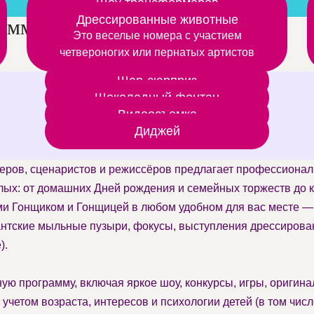
Шоу трансформеров
Шоу роботов трансформеров постреляем из
Дрессированные животные
аммы на день рождения
Это веселые номера с участием
дымовой светящейся пушки
четвероногих или пернатых артистов
Шар-сюрприз
Шоколадный фонтан
Видеосъемка
Диджей
теров, сценаристов и режиссёров предлагает профессионал
лых: от домашних Дней рождения и семейных торжеств до 
и Гонщиком и Гонщицей в любом удобном для вас месте — д
нтские мыльные пузыри, фокусы, выступления дрессирова
).
ую программу, включая яркое шоу, конкурсы, игры, ориги
учетом возраста, интересов и психологии детей (в том чис