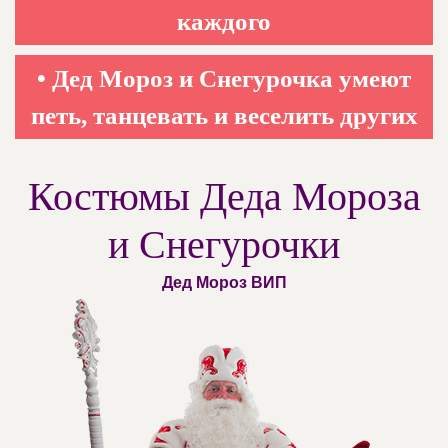
каждого
• Дед Мороз и Снегурочка умеют
петь, танцевать и веселить других
Костюмы Деда Мороза
и Снегурочки
Дед Мороз ВИП