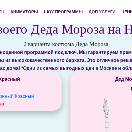
ЮЧ
АНИМАТОРЫ
ШОУ ПРОГРАММЫ
ДОП.УСЛУГИ
ЦЕН
оего Деда Мороза на Н
2 варианта костюма Деда Мороза
лноценной программой под ключ. Мы гарантируем пре
ы из высококачественного бархата. Это отличное реше
ас дома! *Одни из самых выгодных цен в Москве и облас
 Красный
Дед Мо
.
за