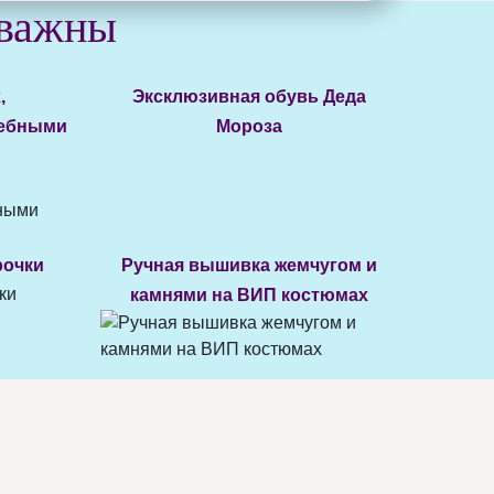
 важны
,
Эксклюзивная обувь Деда
шебными
Мороза
рочки
Ручная вышивка жемчугом и
камнями на ВИП костюмах