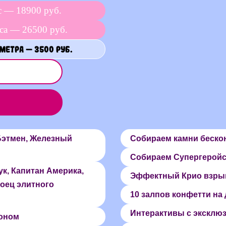
с — 18900 руб.
са — 26500 руб.
метра — 3500 руб.
Бэтмен, Железный
Собираем камни бескон
Собираем Супергеройс
к, Капитан Америка,
Эффектный Крио взрыв 
Боец элитного
10 залпов конфетти на 
Интерактивы с эксклю
оном