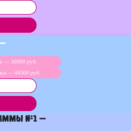
 —
с — 36900 руб.
аса — 44500 руб.
раммы №1 —