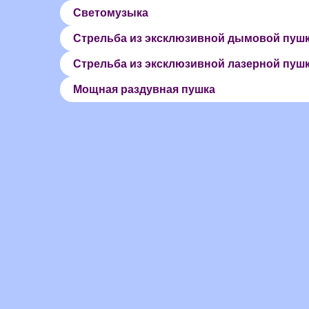
Светомузыка
Стрельба из эксклюзивной дымовой пуш
Стрельба из эксклюзивной лазерной пуш
Мощная раздувная пушка