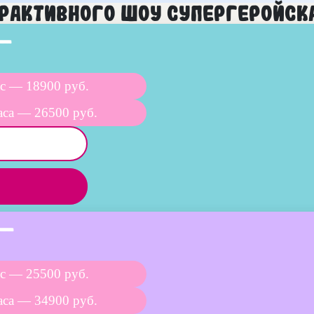
рактивного шоу Супергеройск
 —
с — 18900 руб.
аса — 26500 руб.
 —
с — 25500 руб.
аса — 34900 руб.