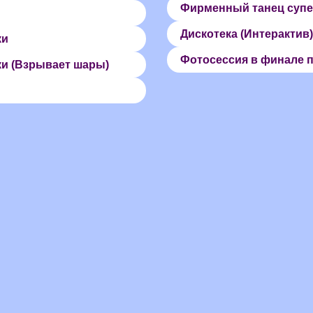
Фирменный танец супе
Дискотека (Интерактив)
ки
Фотосессия в финале 
ки (Взрывает шары)