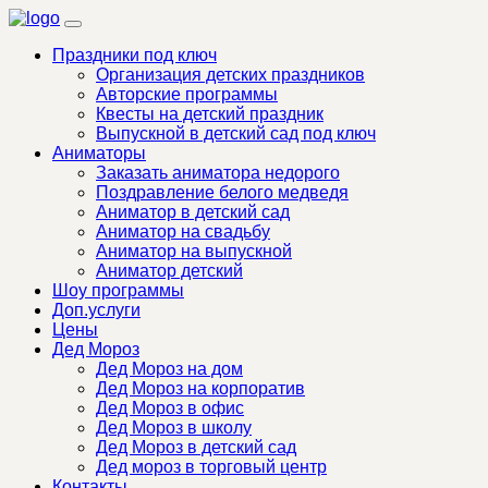
Праздники под ключ
Организация детских праздников
Авторские программы
Квесты на детский праздник
Выпускной в детский сад под ключ
Аниматоры
Заказать аниматора недорого
Поздравление белого медведя
Аниматор в детский сад
Аниматор на свадьбу
Аниматор на выпускной
Аниматор детский
Шоу программы
Доп.услуги
Цены
Дед Мороз
Дед Мороз на дом
Дед Мороз на корпоратив
Дед Мороз в офис
Дед Мороз в школу
Дед Мороз в детский сад
Дед мороз в торговый центр
Контакты