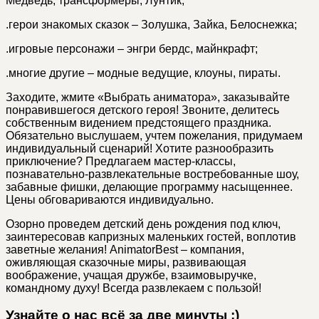
Медведь, трансформеры, Лунтик;
.
герои знакомых сказок – Золушка, Зайка, Белоснежка;
.
игровые персонажи – энгри бердс, майнкрафт;
.
многие другие – модные ведущие, клоуны, пираты.
Заходите, жмите «Выбрать аниматора», заказывайте
понравившегося детского героя! Звоните, делитесь
собственным видением предстоящего праздника.
Обязательно выслушаем, учтем пожелания, придумаем
индивидуальный сценарий! Хотите разнообразить
приключение? Предлагаем мастер-классы,
познавательно-развлекательные востребованные шоу,
забавные фишки, делающие программу насыщеннее.
Цены обговариваются индивидуально.
Озорно проведем детский день рождения под ключ,
заинтересовав капризных маленьких гостей, воплотив
заветные желания! AnimatorBest – компания,
оживляющая сказочные миры, развивающая
воображение, учащая дружбе, взаимовыручке,
командному духу! Всегда развлекаем с пользой!
Узнайте о нас всё за две минуты ;)