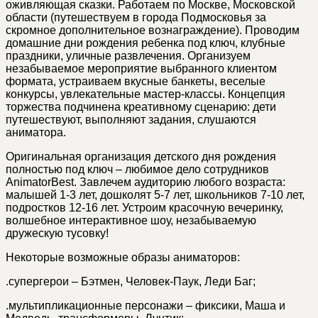
оживляющая сказки. Работаем по Москве, Московской
области (путешествуем в города Подмосковья за
скромное дополнительное вознаграждение). Проводим
домашние дни рождения ребенка под ключ, клубные
праздники, уличные развлечения. Организуем
незабываемое мероприятие выбранного клиентом
формата, устраиваем вкусные банкеты, веселые
конкурсы, увлекательные мастер-классы. Концепция
торжества подчинена креативному сценарию: дети
путешествуют, выполняют задания, слушаются
аниматора.
Оригинальная организация детского дня рождения
полностью под ключ – любимое дело сотрудников
AnimatorBest. Завлечем аудиторию любого возраста:
малышей 1-3 лет, дошколят 5-7 лет, школьников 7-10 лет,
подростков 12-16 лет. Устроим красочную вечеринку,
волшебное интерактивное шоу, незабываемую
дружескую тусовку!
Некоторые возможные образы аниматоров:
.
супергерои – Бэтмен, Человек-Паук, Леди Баг;
.
мультипликационные персонажи – фиксики, Маша и