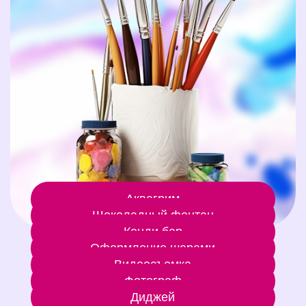
Аквагрим
Шоколадный фонтан
Кенди бар
Оформление шарами
Видеосъемка
Фотограф
Диджей