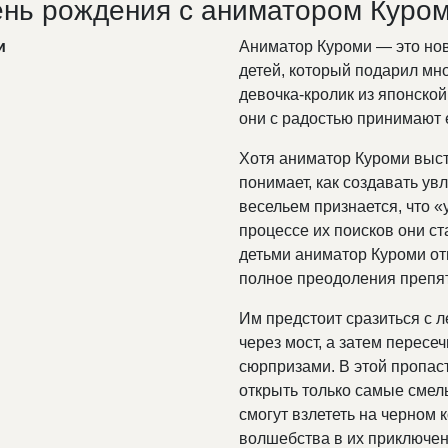
нь рождения с аниматором Куро
и
Аниматор Куроми — это но
детей, который подарил м
девочка-кролик из японской
они с радостью принимают 
Хотя аниматор Куроми выст
понимает, как создавать ув
весельем признается, что «
процессе их поисков они с
детьми аниматор Куроми о
полное преодоления препят
Им предстоит сразиться с л
через мост, а затем перес
сюрпризами. В этой пропас
открыть только самые смелы
смогут взлететь на черном
волшебства в их приключен