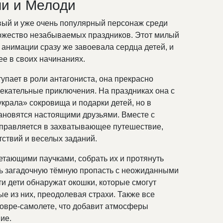
ми и Мелоди
вый и уже очень популярный персонаж среди
ножество незабываемых праздников. Этот милый
 анимации сразу же завоевала сердца детей, и
ее в своих начинаниях.
упает в роли антагониста, она прекрасно
лекательные приключения. На праздниках она с
украла» сокровища и подарки детей, но в
тановятся настоящими друзьями. Вместе с
тправляется в захватывающее путешествие,
ствий и веселых заданий.
етающими паучками, собрать их и протянуть
ечь загадочную тёмную пропасть с неожиданными
ти дети обнаружат окошки, которые смогут
е из них, преодолевая страхи. Также все
 ковре-самолете, что добавит атмосферы
ие.