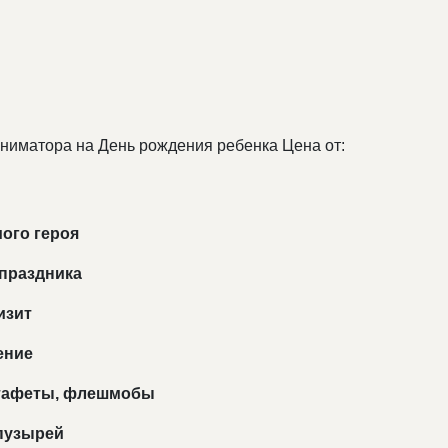
и
 аниматора на День рождения ребенка
Цена от:
ого героя
 праздника
изит
ение
стафеты, флешмобы
пузырей