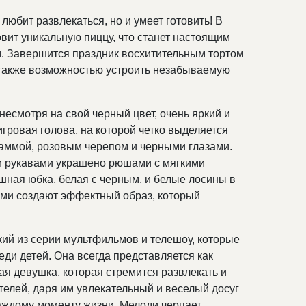
любит развлекаться, но и умеет готовить! В
вит уникальную пиццу, что станет настоящим
. Завершится праздник восхитительным тортом
 также возможностью устроить незабываемую
есмотря на свой черный цвет, очень яркий и
гровая голова, на которой четко выделяется
гаммой, розовым черепом и черными глазами.
и рукавами украшено рюшами с мягкими
ная юбка, белая с черным, и белые лосины в
ами создают эффектный образ, который
ий из серии мультфильмов и телешоу, которые
ди детей. Она всегда представляется как
ая девушка, которая стремится развлекать и
телей, даря им увлекательный и веселый досуг
аждому моменту жизни. Мелоди черпает