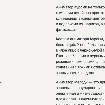
Аниматор Куроми не только 
компании детей она пригото
кулинарным экспериментом
и подарками из шариков, а
фотосессию.
Костюм аниматора Куроми, н
блестящий. У нее большая и
милое лицо с черно-белой 
Платье с белыми и черным
розовыми помпонами, а пыш
сочетании с яркими ботинк
запоминается надолго.
и
Аниматор Мелоди — это ярк
завоевали популярность сре
энергичная и жизнерадостн
вдохновлять маленьких зри
с креативным подходом к к