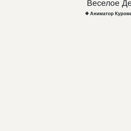
Веселое Де
❖ Аниматор Куром