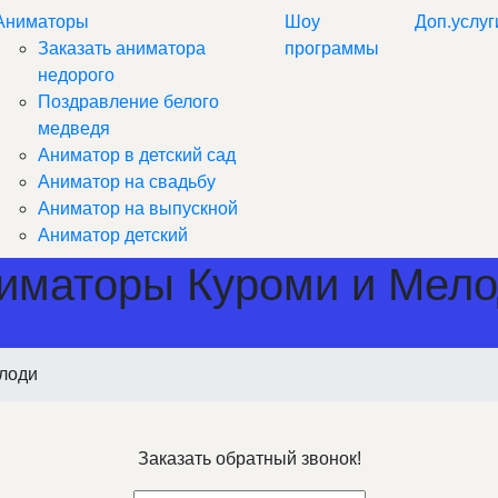
Аниматоры
Шоу
Доп.услуг
Заказать аниматора
программы
недорого
Поздравление белого
медведя
Аниматор в детский сад
Аниматор на свадьбу
Аниматор на выпускной
Аниматор детский
иматоры Куроми и Мело
елоди
Заказать обратный звонок!