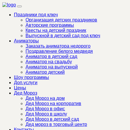
Праздники под ключ
Организация детских праздников
Авторские программы
Квесты на детский праздник
Выпускной в детский сад под ключ
Аниматоры
Заказать аниматора недорого
Поздравление белого медведя
Аниматор в детский сад
Аниматор на свадьбу
Аниматор на выпускной
Аниматор детский
Шоу программы
Доп.услуги
Цены
Дед Мороз
Дед Мороз на дом
Дед Мороз на корпоратив
Дед Мороз в офис
Дед Мороз в школу
Дед Мороз в детский сад
Дед мороз в торговый центр
Контакты